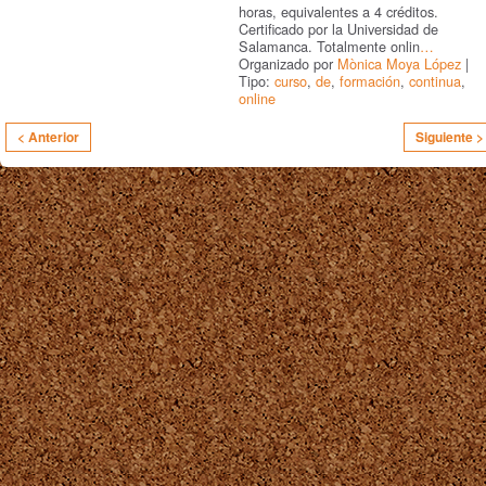
horas, equivalentes a 4 créditos.
Certificado por la Universidad de
Salamanca. Totalmente onlin
…
Organizado por
Mònica Moya López
|
Tipo:
curso
,
de
,
formación
,
continua
,
online
< Anterior
Siguiente >