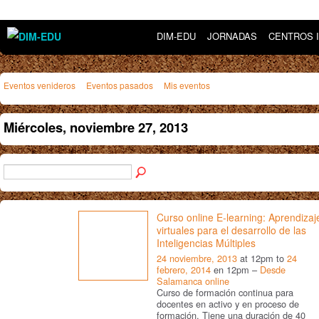
DIM-EDU
JORNADAS
CENTROS 
Eventos venideros
Eventos pasados
Mis eventos
Miércoles, noviembre 27, 2013
Curso online E-learning: Aprendizaj
virtuales para el desarrollo de las
Inteligencias Múltiples
24 noviembre, 2013
at 12pm to
24
febrero, 2014
en 12pm –
Desde
Salamanca online
Curso de formación continua para
docentes en activo y en proceso de
formación. Tiene una duración de 40