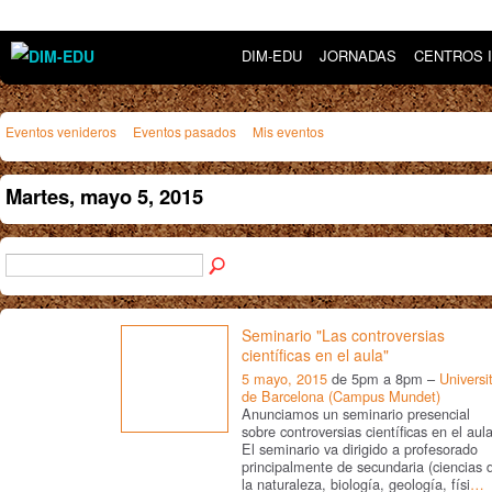
DIM-EDU
JORNADAS
CENTROS 
Eventos venideros
Eventos pasados
Mis eventos
Martes, mayo 5, 2015
Seminario "Las controversias
científicas en el aula"
5 mayo, 2015
de 5pm a 8pm –
Universi
de Barcelona (Campus Mundet)
Anunciamos un seminario presencial
sobre controversias científicas en el aula
El seminario va dirigido a profesorado
principalmente de secundaria (ciencias 
la naturaleza, biología, geología, físi
…