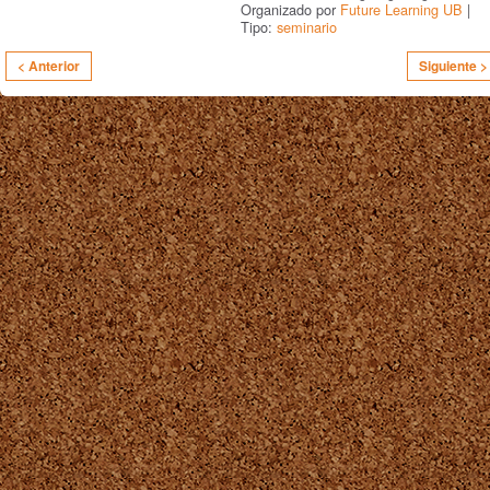
Organizado por
Future Learning UB
|
Tipo:
seminario
< Anterior
Siguiente >