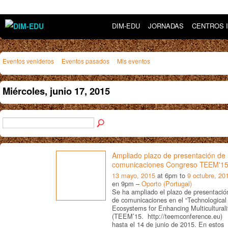
DIM-EDU
JORNADAS
CENTROS 
Eventos venideros
Eventos pasados
Mis eventos
Miércoles, junio 17, 2015
Ampliado plazo de presentación de
comunicaciones Congreso TEEM'1
13 mayo, 2015
at 6pm to
9 octubre, 20
en 9pm –
Oporto (Portugal)
Se ha ampliado el plazo de presentació
de comunicaciones en el “Technological
Ecosystems for Enhancing Multiculturali
(TEEM’15. http://teemconference.eu)
hasta el 14 de junio de 2015. En estos