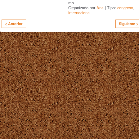
mo
…
Organizado por
Ana
| Tipo:
congreso
,
internacional
< Anterior
Siguiente >