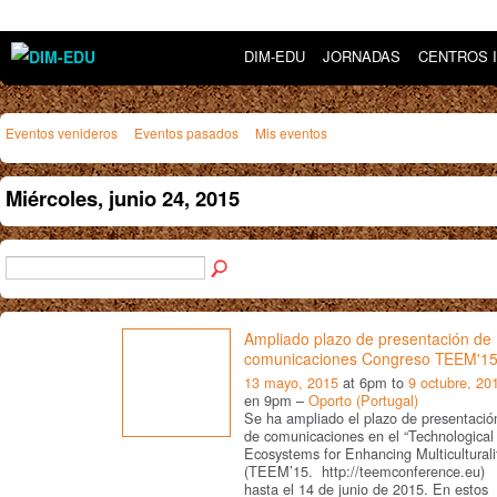
DIM-EDU
JORNADAS
CENTROS 
Eventos venideros
Eventos pasados
Mis eventos
Miércoles, junio 24, 2015
Ampliado plazo de presentación de
comunicaciones Congreso TEEM'1
13 mayo, 2015
at 6pm to
9 octubre, 20
en 9pm –
Oporto (Portugal)
Se ha ampliado el plazo de presentació
de comunicaciones en el “Technological
Ecosystems for Enhancing Multiculturali
(TEEM’15. http://teemconference.eu)
hasta el 14 de junio de 2015. En estos