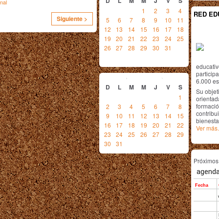
D
L
M
M
J
V
S
nal
1
2
3
4
RED ED
Siguiente >
5
6
7
8
9
10
11
12
13
14
15
16
17
18
19
20
21
22
23
24
25
26
27
28
29
30
31
educativ
agosto
2015
particip
6.000 est
D
L
M
M
J
V
S
Su objet
1
orientada
formació
2
3
4
5
6
7
8
contribui
9
10
11
12
13
14
15
bienesta
16
17
18
19
20
21
22
Ver más.
23
24
25
26
27
28
29
30
31
Próximo