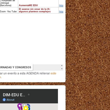
iar un evento a esta AGENDA rellenar
este
o
.