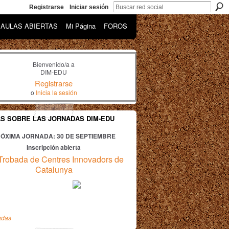
Registrarse
Iniciar sesión
AULAS ABIERTAS
Mi Página
FOROS
Bienvenido/a a
DIM-EDU
Registrarse
o
Inicia la sesión
AS SOBRE LAS JORNADAS DIM-EDU
ÓXIMA JORNADA: 30
DE SEPTIEMBRE
Inscripción abierta
Trobada de Centres Innovadors de
Catalunya
adas