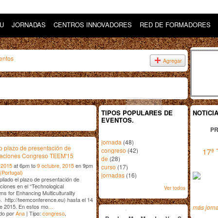
DU
JORNADAS
CENTROS INNOVADORES
RED DE FORMADORES
entos
Agregar
TIPOS POPULARES DE
NOTICI
EVENTOS.
PR
jornada
(48)
 plazo de presentación de
congreso
(42)
17ª 
aciones Congreso TEEM'15
de
(28)
 2015
at 6pm to
9 octubre, 2015
en 9pm
curso
(17)
(Portugal)
jornadas
(16)
liado el plazo de presentación de
iones en el “Technological
Ver todos
s for Enhancing Multiculturality
 http://teemconference.eu) hasta el 14
julio
2015
de 2015. En estos mo
…
más jorn
do por
Ana
| Tipo:
congreso
,