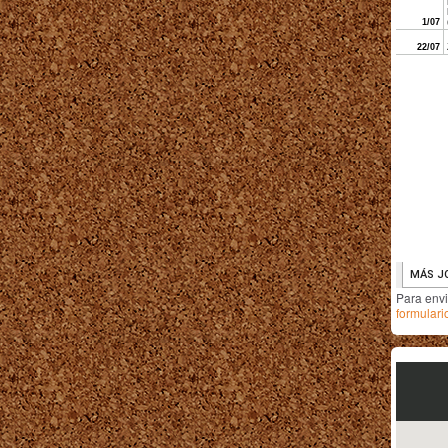
Para env
formulari