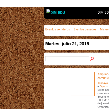
DIM-E
Eventos venideros
Eventos pasados
Mis ev
Martes, julio 21, 2015
Ampliado
comunic
13 mayo,
–
Oporto 
Se ha amp
comunicac
Ecosystem
(TEEM’15.
de junio 
Organiza