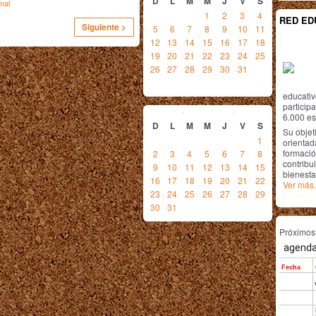
D
L
M
M
J
V
S
nal
1
2
3
4
RED ED
Siguiente >
5
6
7
8
9
10
11
12
13
14
15
16
17
18
19
20
21
22
23
24
25
26
27
28
29
30
31
educativ
agosto
2015
particip
6.000 est
D
L
M
M
J
V
S
Su objet
1
orientada
formació
2
3
4
5
6
7
8
contribui
9
10
11
12
13
14
15
bienesta
16
17
18
19
20
21
22
Ver más.
23
24
25
26
27
28
29
30
31
Próximo