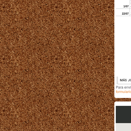
Para env
formulari