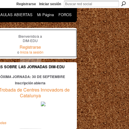
Registrarse
Iniciar sesión
AULAS ABIERTAS
Mi Página
FOROS
Bienvenido/a a
DIM-EDU
Registrarse
o
Inicia la sesión
AS SOBRE LAS JORNADAS DIM-EDU
ÓXIMA JORNADA: 30
DE SEPTIEMBRE
Inscripción abierta
Trobada de Centres Innovadors de
Catalunya
adas