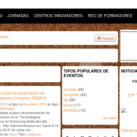
DU
JORNADAS
CENTROS INNOVADORES
RED DE FORMADORES
entos
Agregar
TIPOS POPULARES DE
NOTICI
EVENTOS.
PR
jornada
(48)
 plazo de presentación de
congreso
(42)
17ª 
aciones Congreso TEEM'15
de
(28)
 2015
at 6pm to
9 octubre, 2015
en 9pm
curso
(17)
(Portugal)
jornadas
(16)
liado el plazo de presentación de
iones en el “Technological
Ver todos
s for Enhancing Multiculturality
 http://teemconference.eu) hasta el 14
julio
2015
de 2015. En estos mo
…
más jorn
do por
Ana
| Tipo:
congreso
,