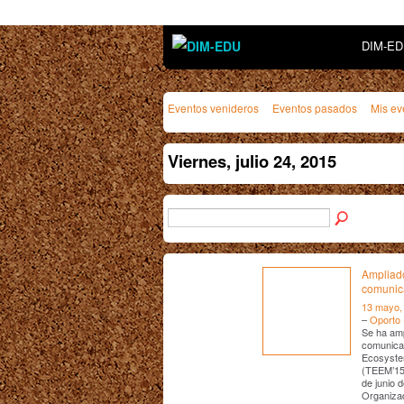
DIM-E
Eventos venideros
Eventos pasados
Mis ev
Viernes, julio 24, 2015
Ampliado
comunic
13 mayo,
–
Oporto 
Se ha amp
comunicac
Ecosystem
(TEEM’15.
de junio 
Organiza