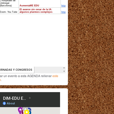
iar un evento a esta AGENDA rellenar
este
o
.