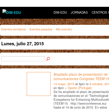
DIM-EDU
JORNADAS
CENTROS 
Eventos venideros
Eventos pasados
Mis eventos
Lunes, julio 27, 2015
Ampliado plazo de presentación de
comunicaciones Congreso TEEM'1
13 mayo, 2015
at 6pm to
9 octubre, 20
en 9pm –
Oporto (Portugal)
Se ha ampliado el plazo de presentació
de comunicaciones en el “Technological
Ecosystems for Enhancing Multiculturali
(TEEM’15. http://teemconference.eu)
hasta el 14 de junio de 2015. En estos