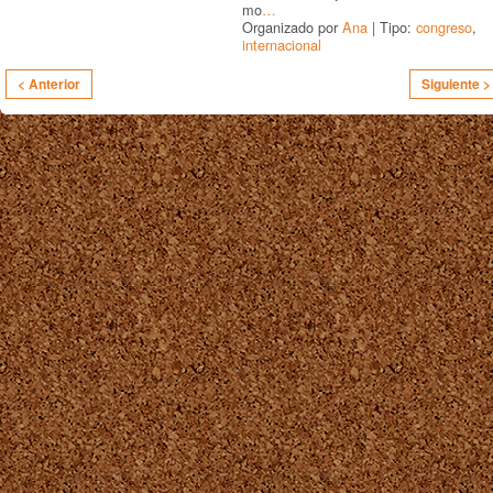
mo
…
Organizado por
Ana
| Tipo:
congreso
,
internacional
< Anterior
Siguiente >