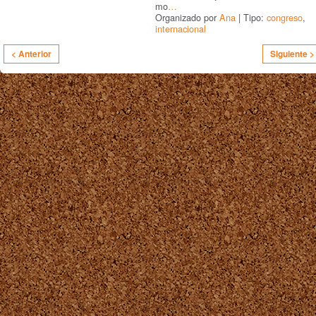
mo
…
Organizado por
Ana
| Tipo:
congreso
,
internacional
< Anterior
Siguiente >