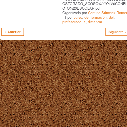
OSTGRADO_ACOSO%20Y%20CONFL
CTO%20ESCOLAR.pdf
Organizado por
Cristina Sánchez Rome
| Tipo:
curso
,
de
,
formación
,
del
,
profesorado
,
a
,
distancia
< Anterior
Siguiente >