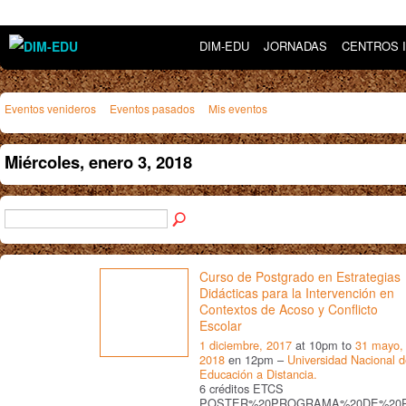
DIM-EDU
JORNADAS
CENTROS 
Eventos venideros
Eventos pasados
Mis eventos
Miércoles, enero 3, 2018
Curso de Postgrado en Estrategias
Didácticas para la Intervención en
Contextos de Acoso y Conflicto
Escolar
1 diciembre, 2017
at 10pm to
31 mayo,
2018
en 12pm –
Universidad Nacional 
Educación a Distancia.
6 créditos ETCS
POSTER%20PROGRAMA%20DE%20