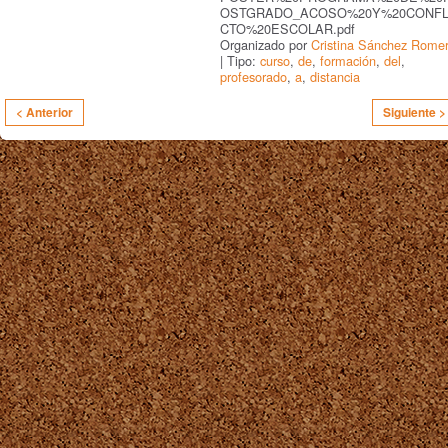
OSTGRADO_ACOSO%20Y%20CONFL
CTO%20ESCOLAR.pdf
Organizado por
Cristina Sánchez Rome
| Tipo:
curso
,
de
,
formación
,
del
,
profesorado
,
a
,
distancia
< Anterior
Siguiente >