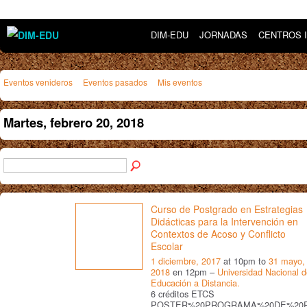
DIM-EDU
JORNADAS
CENTROS 
Eventos venideros
Eventos pasados
Mis eventos
Martes, febrero 20, 2018
Curso de Postgrado en Estrategias
Didácticas para la Intervención en
Contextos de Acoso y Conflicto
Escolar
1 diciembre, 2017
at 10pm to
31 mayo,
2018
en 12pm –
Universidad Nacional 
Educación a Distancia.
6 créditos ETCS
POSTER%20PROGRAMA%20DE%20