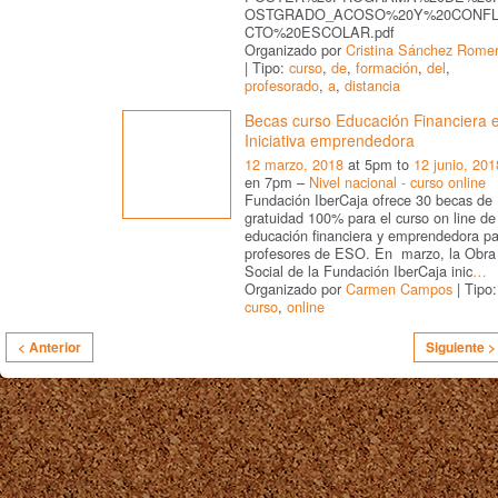
OSTGRADO_ACOSO%20Y%20CONFL
CTO%20ESCOLAR.pdf
Organizado por
Cristina Sánchez Rome
| Tipo:
curso
,
de
,
formación
,
del
,
profesorado
,
a
,
distancia
Becas curso Educación Financiera 
Iniciativa emprendedora
12 marzo, 2018
at 5pm to
12 junio, 201
en 7pm –
Nivel nacional - curso online
Fundación IberCaja ofrece 30 becas de
gratuidad 100% para el curso on line de
educación financiera y emprendedora pa
profesores de ESO. En marzo, la Obra
Social de la Fundación IberCaja inic
…
Organizado por
Carmen Campos
| Tipo:
curso
,
online
< Anterior
Siguiente >