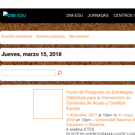
DIM-EDU
JORNADAS
CENTROS 
Eventos venideros
Eventos pasados
Mis eventos
Jueves, marzo 15, 2018
Curso de Postgrado en Estrategias
Didácticas para la Intervención en
Contextos de Acoso y Conflicto
Escolar
1 diciembre, 2017
at 10pm to
31 mayo,
2018
en 12pm –
Universidad Nacional 
Educación a Distancia.
6 créditos ETCS
POSTER%20PROGRAMA%20DE%20