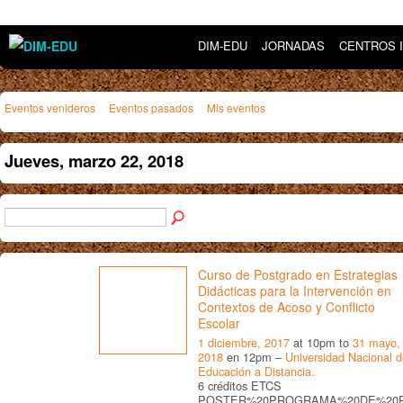
DIM-EDU
JORNADAS
CENTROS 
Eventos venideros
Eventos pasados
Mis eventos
Jueves, marzo 22, 2018
Curso de Postgrado en Estrategias
Didácticas para la Intervención en
Contextos de Acoso y Conflicto
Escolar
1 diciembre, 2017
at 10pm to
31 mayo,
2018
en 12pm –
Universidad Nacional 
Educación a Distancia.
6 créditos ETCS
POSTER%20PROGRAMA%20DE%20