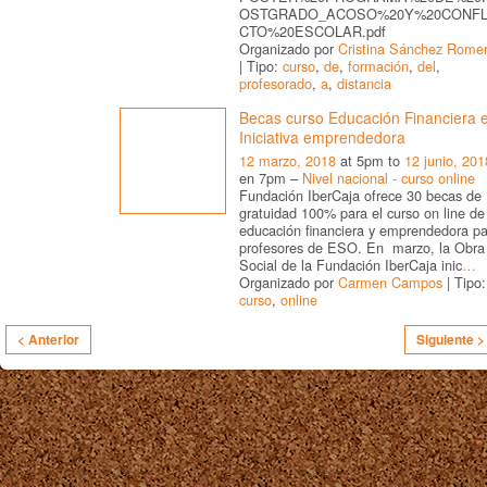
OSTGRADO_ACOSO%20Y%20CONFL
CTO%20ESCOLAR.pdf
Organizado por
Cristina Sánchez Rome
| Tipo:
curso
,
de
,
formación
,
del
,
profesorado
,
a
,
distancia
Becas curso Educación Financiera 
Iniciativa emprendedora
12 marzo, 2018
at 5pm to
12 junio, 201
en 7pm –
Nivel nacional - curso online
Fundación IberCaja ofrece 30 becas de
gratuidad 100% para el curso on line de
educación financiera y emprendedora pa
profesores de ESO. En marzo, la Obra
Social de la Fundación IberCaja inic
…
Organizado por
Carmen Campos
| Tipo:
curso
,
online
< Anterior
Siguiente >