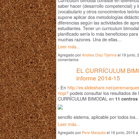
Curriculum bimodal consiste en diferenci
saber hacer (desarrollo competencial) y
(vocabulario y otros conocimientos teóric
supone aplicar dos metodologías didácti
diferencias según las actividades de apre
estudiantes. Tener un curriculum bimodal
planificado sería lo más beneficioso para
muchas razones. Una de ellas…
Leer más...
Agregado por
Andrea Díaz Tijerina
el 19 junio,
comentarios
EL CURRÍCULUM BIMO
informe 2014-15
- En
http://es.slideshare.net/peremarques
rioja?
podeis consultar los resultados de l
CURRÍCULUM BIMODAL en
11 centros 
sencillo sistema, aplicable por todos los
Leer más...
Agregado por
Pere Marquès
el 16 junio, 2015 