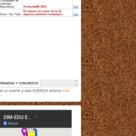
iar un evento a esta AGENDA rellenar
este
o
.