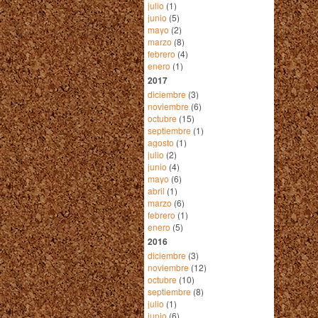
julio
(1)
junio
(5)
mayo
(2)
marzo
(8)
febrero
(4)
enero
(1)
2017
diciembre
(3)
noviembre
(6)
octubre
(15)
septiembre
(1)
agosto
(1)
julio
(2)
junio
(4)
mayo
(6)
abril
(1)
marzo
(6)
febrero
(1)
enero
(5)
2016
diciembre
(3)
noviembre
(12)
octubre
(10)
septiembre
(8)
julio
(1)
junio
(6)