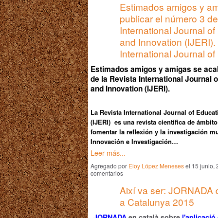
Estimados amigos y am
publicar el número 3 de
International Journal o
and Innovation (IJERI)
International Journal 
Estimados amigos y amigas se acab
de la Revista International Journal
and Innovation (IJERI).
La Revista International Journal of Educa
(IJERI) es una revista científica de ámbit
fomentar la reflexión y la investigación mu
Innovación e Investigación…
Leer más...
Agregado por
Eloy López Meneses
el 15 junio,
comentarios
Així va ser: JORNADA d
a Catalunya 2015
JORNADA
en català sobre
l'aplicac