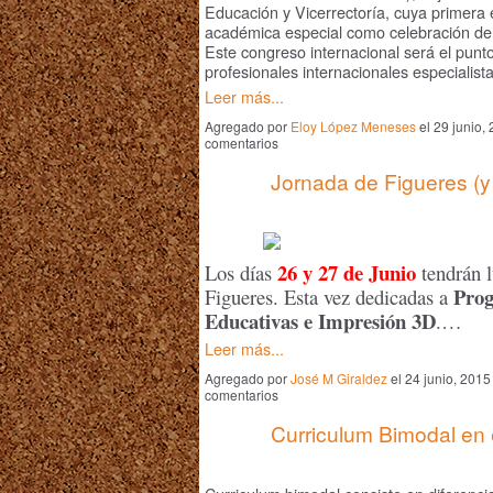
Educación y Vicerrectoría, cuya primera 
académica especial como celebración del
Este congreso internacional será el punt
profesionales internacionales especialis
Leer más...
Agregado por
Eloy López Meneses
el 29 junio,
comentarios
Jornada de Figueres (y
26 y 27 de Junio
Los días
tendrán l
Prog
Figueres. Esta vez dedicadas a
Educativas e Impresión 3D
.…
Leer más...
Agregado por
José M Giraldez
el 24 junio, 201
comentarios
Curriculum Bimodal en 