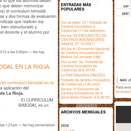
ar lo que los alumnos deben
ENTRADAS MÁS
 lo que deben memorizar
POPULARES
os) el curriculum bimodal
cas y dos formas de evaluación
ndizaje que realicen los
Així va estar: 15 ª Trobada de
 bien estructurado y
Centres innovadors a
Catalunya (17 de setembre)
 el docente y el alumno por
Así fue: 59 ENCUENTRO DE
CENTROS INNOVADORES
(Madrid, 27-10-2021)
Así fue el I Encuentro Nacional
 2015 a las 3:50pm — No hay
de Centros Innovadores en
Madrid (34 Jornada DIM)
Així va ser: 3a. Trobada de
DAL EN LA RIOJA:
Centres Innovadors de
Catalunya (6-6-2018)
La Red Educativa DIM-EDU
Trobada de centres innovadors
/iel-curriculum-bimodal-en-la-
de Catalunya (1 de juny)
Para env
a aplicación del
Así fue: 3º Encuentro de
formulari
de La Rioja.
Centros Innovadores de la
Zona Norte (Oviedo, 4-9-2019)
- El CURRÍCULUM
BIMODAL es un
…
ARCHIVOS MENSUALES
a las 1:21pm — No hay comentarios
2026