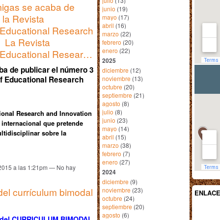
julio
(13)
igas se acaba de
junio
(19)
 la Revista
mayo
(17)
abril
(16)
f Educational Research
marzo
(22)
. La Revista
febrero
(20)
enero
(22)
of Educational Resear…
2025
a de publicar el número 3
diciembre
(12)
noviembre
(13)
 of Educational Research
octubre
(20)
septiembre
(21)
agosto
(8)
julio
(8)
tional Research and Innovation
junio
(23)
o internacional que pretende
mayo
(14)
ltidisciplinar sobre la
abril
(15)
marzo
(38)
febrero
(7)
enero
(27)
 2015 a las 1:21pm — No hay
2024
diciembre
(9)
el currículum bimodal
noviembre
(23)
ENLAC
octubre
(24)
septiembre
(20)
agosto
(6)
ió del CURRICULUM BIMODAL