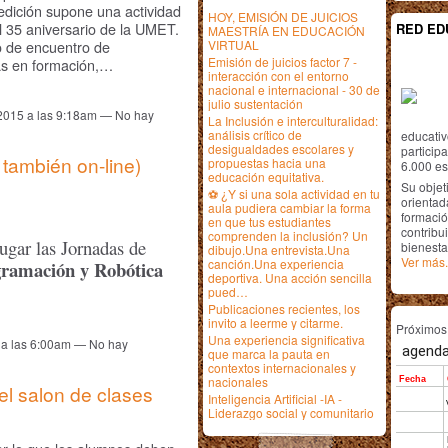
edición supone una actividad
HOY, EMISIÓN DE JUICIOS
 35 aniversario de la UMET.
RED ED
MAESTRÍA EN EDUCACIÓN
o de encuentro de
VIRTUAL
Emisión de juicios factor 7 -
tas en formación,…
interacción con el entorno
nacional e internacional - 30 de
julio sustentación
 2015 a las 9:18am — No hay
La Inclusión e interculturalidad:
análisis crítico de
educativ
desigualdades escolares y
particip
 también on-line)
propuestas hacia una
6.000 est
educación equitativa.
Su objet
⚽ ¿Y si una sola actividad en tu
orientada
aula pudiera cambiar la forma
formació
en que tus estudiantes
contribui
comprenden la inclusión? Un
ugar las Jornadas de
bienesta
dibujo.Una entrevista.Una
Ver más.
canción.Una experiencia
ramación y Robótica
deportiva. Una acción sencilla
pued…
Publicaciones recientes, los
invito a leerme y citarme.
Próximo
Una experiencia significativa
5 a las 6:00am — No hay
que marca la pauta en
contextos internacionales y
nacionales
el salon de clases
Inteligencia Artificial -IA -
Liderazgo social y comunitario