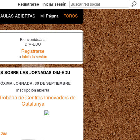
Registrarse
Iniciar sesión
AULAS ABIERTAS
Mi Página
FOROS
Bienvenido/a a
DIM-EDU
Registrarse
o
Inicia la sesión
AS SOBRE LAS JORNADAS DIM-EDU
ÓXIMA JORNADA: 30
DE SEPTIEMBRE
Inscripción abierta
Trobada de Centres Innovadors de
Catalunya
adas