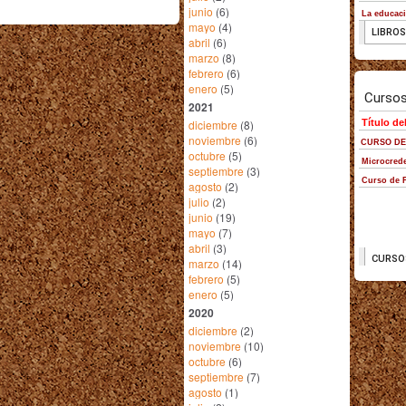
junio
(6)
mayo
(4)
abril
(6)
marzo
(8)
febrero
(6)
enero
(5)
2021
diciembre
(8)
noviembre
(6)
octubre
(5)
septiembre
(3)
agosto
(2)
julio
(2)
junio
(19)
mayo
(7)
abril
(3)
marzo
(14)
febrero
(5)
enero
(5)
2020
diciembre
(2)
noviembre
(10)
octubre
(6)
septiembre
(7)
agosto
(1)