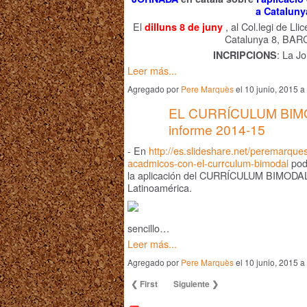
a Cataluny
El
, al Col.legi de Ll
dilluns 8 de juny
Catalunya 8, BA
: La J
INCRIPCIONS
Leer más...
Agregado por
Pere Marquès
el 10 junio, 2015 
EL CURRÍCULUM BIM
informe 2014-15
- En
http://es.slideshare.net/peremarque
acadmicos-con-el-currculum-bimodal
pode
la aplicación del CURRÍCULUM BIMODAL
Latinoamérica.
sencillo…
Leer más...
Agregado por
Pere Marquès
el 10 junio, 2015 
❮ First
Siguiente ❯