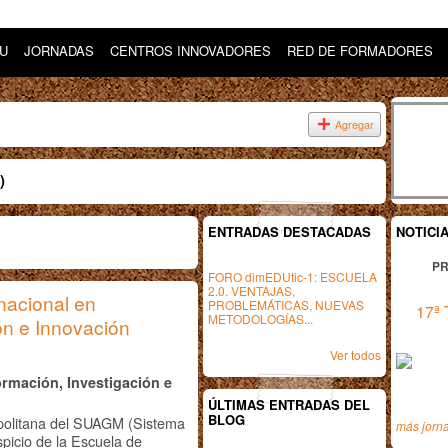
DU
JORNADAS
CENTROS INNOVADORES
RED DE FORMADORES
Agregar
)
ENTRADAS DESTACADAS
NOTICI
PR
FORO dimEDUtic-1: ESCUELA
2.0. VENTAJAS,
rnacional en
PROBLEMÁTICAS, NUEVAS
17ª 
METODOLOGÍAS...
ón e Innovación
Ver todos
ormación, Investigación e
ÚLTIMAS ENTRADAS DEL
BLOG
ropolitana del SUAGM (Sistema
más jorn
spicio de la Escuela de