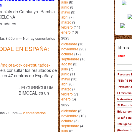
julio
(8)
a
junio
(8)
icenciats de Catalunya. Rambla
mayo
(9)
RCELONA
abril
(7)
marzo
(9)
ornada es…
febrero
(11)
enero
(10)
2023
a las 8:00pm — No hay comentarios
diciembre
(16)
ODAL EN ESPAÑA:
noviembre
(23)
octubre
(17)
septiembre
(15)
agosto
(3)
s/mejora-de-los-resultados-
julio
(7)
is consultar los resultados de
junio
(11)
 en 47 centros de España y
mayo
(10)
abril
(6)
- El CURRÍCULUM
marzo
(7)
BIMODAL es un
febrero
(7)
enero
(6)
2022
diciembre
(3)
a las 7:30pm —
2
comentarios
noviembre
(10)
octubre
(5)
septiembre
(4)
julio
(2)