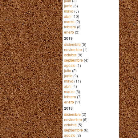
julio
(2)
junio
(6)
mayo
(5)
abril
(10)
marzo
(2)
febrero
(8)
enero
(3)
2019
diciembre
(5)
noviembre
(1)
octubre
(8)
septiembre
(4)
agosto
(1)
julio
(2)
junio
(9)
mayo
(11)
abril
(4)
marzo
(6)
febrero
(7)
enero
(11)
2018
diciembre
(3)
noviembre
(6)
octubre
(5)
septiembre
(6)
agosto
(3)