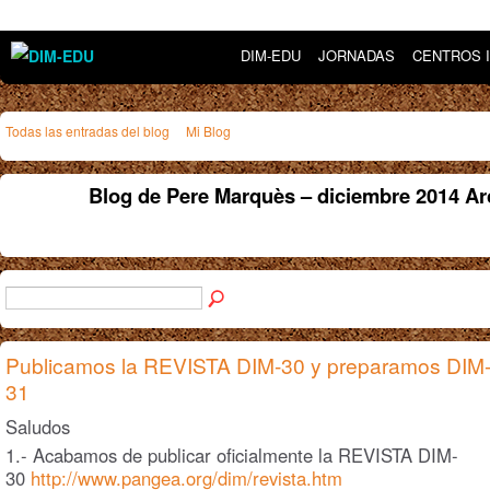
DIM-EDU
JORNADAS
CENTROS 
Todas las entradas del blog
Mi Blog
Blog de Pere Marquès – diciembre 2014 A
Publicamos la REVISTA DIM-30 y preparamos DIM
31
Saludos
1.- Acabamos de publicar oficialmente la REVISTA DIM-
30
http://www.pangea.org/dim/revista.htm