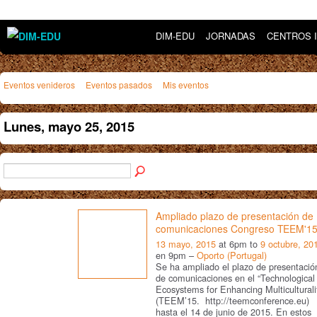
DIM-EDU
JORNADAS
CENTROS 
Eventos venideros
Eventos pasados
Mis eventos
Lunes, mayo 25, 2015
Ampliado plazo de presentación de
comunicaciones Congreso TEEM'1
13 mayo, 2015
at 6pm to
9 octubre, 20
en 9pm –
Oporto (Portugal)
Se ha ampliado el plazo de presentació
de comunicaciones en el “Technological
Ecosystems for Enhancing Multiculturali
(TEEM’15. http://teemconference.eu)
hasta el 14 de junio de 2015. En estos