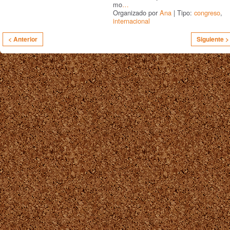
mo
…
Organizado por
Ana
| Tipo:
congreso
,
internacional
< Anterior
Siguiente >