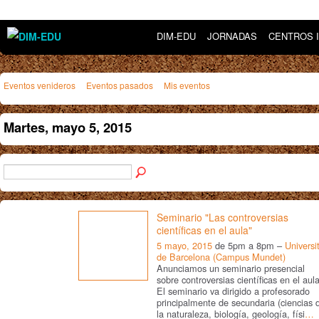
DIM-EDU
JORNADAS
CENTROS 
Eventos venideros
Eventos pasados
Mis eventos
Martes, mayo 5, 2015
Seminario "Las controversias
científicas en el aula"
5 mayo, 2015
de 5pm a 8pm –
Universi
de Barcelona (Campus Mundet)
Anunciamos un seminario presencial
sobre controversias científicas en el aula
El seminario va dirigido a profesorado
principalmente de secundaria (ciencias 
la naturaleza, biología, geología, físi
…