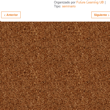
Organizado por
Future Learning UB
|
Tipo:
seminario
< Anterior
Siguiente >