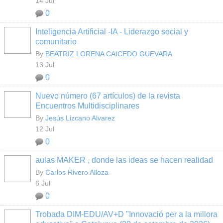
14 Jul
0
Inteligencia Artificial -IA - Liderazgo social y
comunitario
By
BEATRIZ LORENA CAICEDO GUEVARA
13 Jul
0
Nuevo número (67 artículos) de la revista
Encuentros Multidisciplinares
By
Jesús Lizcano Alvarez
12 Jul
0
aulas MAKER , donde las ideas se hacen realidad
By
Carlos Rivero Alloza
6 Jul
0
Trobada DIM-EDU/AV+D "Innovació per a la millora