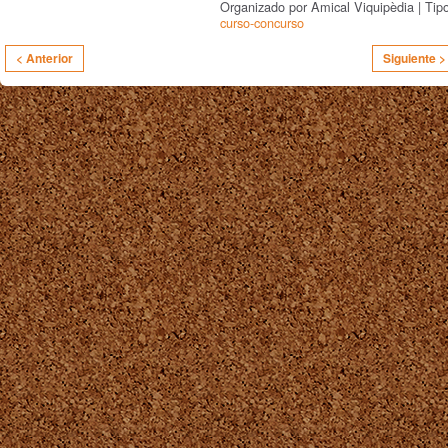
Organizado por Amical Viquipèdia | Tip
curso-concurso
< Anterior
Siguiente >