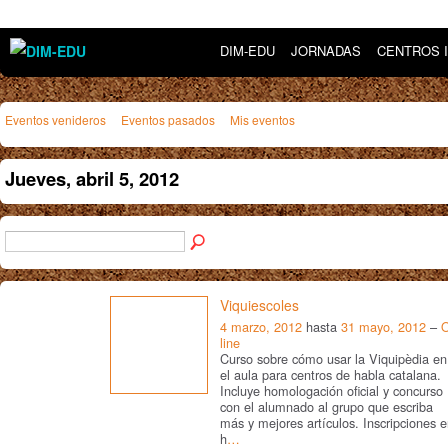
DIM-EDU
JORNADAS
CENTROS 
Eventos venideros
Eventos pasados
Mis eventos
Jueves, abril 5, 2012
Viquiescoles
4 marzo, 2012
hasta
31 mayo, 2012
–
line
Curso sobre cómo usar la Viquipèdia en
el aula para centros de habla catalana.
Incluye homologación oficial y concurso
con el alumnado al grupo que escriba
más y mejores artículos. Inscripciones 
h
…