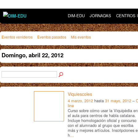
DIM-EDU
JORNADAS
CENTROS 
Eventos venideros
Eventos pasados
Mis eventos
Domingo, abril 22, 2012
Viquiescoles
4 marzo, 2012
hasta
31 mayo, 2012
–
line
Curso sobre cómo usar la Viquipèdia en
el aula para centros de habla catalana.
Incluye homologación oficial y concurso
con el alumnado al grupo que escriba
más y mejores artículos. Inscripciones 
h
…