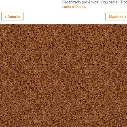
Organizado por Amical Viquipèdia | Tip
curso-concurso
< Anterior
Siguiente >