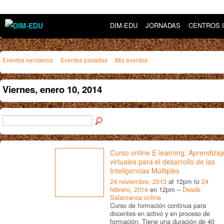
DIM-EDU
JORNADAS
CENTROS 
Eventos venideros
Eventos pasados
Mis eventos
Viernes, enero 10, 2014
Curso online E-learning: Aprendizaj
virtuales para el desarrollo de las
Inteligencias Múltiples
24 noviembre, 2013
at 12pm to
24
febrero, 2014
en 12pm –
Desde
Salamanca online
Curso de formación continua para
docentes en activo y en proceso de
formación. Tiene una duración de 40