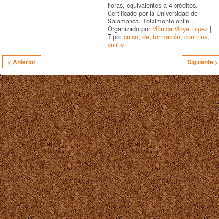
horas, equivalentes a 4 créditos.
Certificado por la Universidad de
Salamanca. Totalmente onlin
…
Organizado por
Mònica Moya López
|
Tipo:
curso
,
de
,
formación
,
continua
,
online
< Anterior
Siguiente >