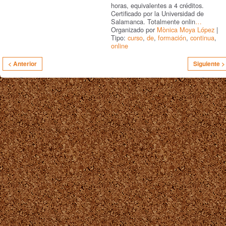
horas, equivalentes a 4 créditos.
Certificado por la Universidad de
Salamanca. Totalmente onlin
…
Organizado por
Mònica Moya López
|
Tipo:
curso
,
de
,
formación
,
continua
,
online
< Anterior
Siguiente >