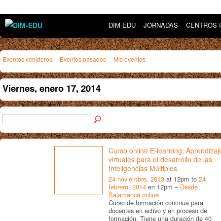
DIM-EDU
JORNADAS
CENTROS 
Eventos venideros
Eventos pasados
Mis eventos
Viernes, enero 17, 2014
Curso online E-learning: Aprendizaj
virtuales para el desarrollo de las
Inteligencias Múltiples
24 noviembre, 2013
at 12pm to
24
febrero, 2014
en 12pm –
Desde
Salamanca online
Curso de formación continua para
docentes en activo y en proceso de
formación. Tiene una duración de 40