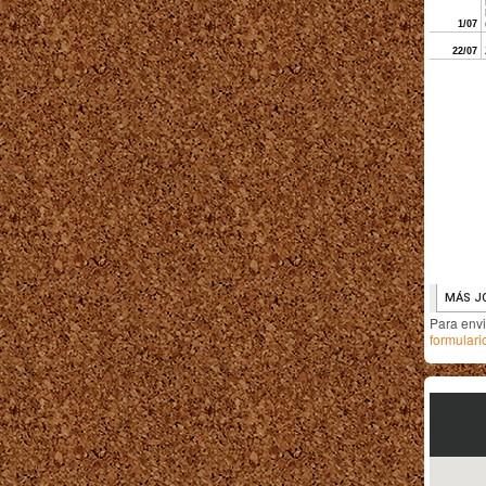
Para env
formulari