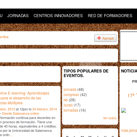
DU
JORNADAS
CENTROS INNOVADORES
RED DE FORMADORES
entos
Agregar
TIPOS POPULARES DE
NOTICI
EVENTOS.
PR
jornada
(48)
line E-learning: Aprendizajes
congreso
(42)
17ª 
 para el desarrollo de las
de
(28)
ncias Múltiples
curso
(17)
mbre, 2013
at 12pm to
24 febrero, 2014
jornadas
(16)
 –
Desde Salamanca online
formación continua para docentes en
Ver todos
en proceso de formación. Tiene una
de 40 horas, equivalentes a 4 créditos.
enero
2014
más jorn
do por la Universidad de Salamanca.
e onlin
…