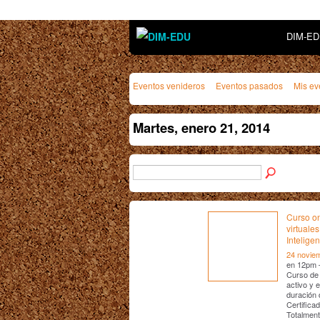
DIM-E
Eventos venideros
Eventos pasados
Mis ev
Martes, enero 21, 2014
Curso on
virtuales
Intelige
24 novie
en 12pm
Curso de 
activo y 
duración 
Certifica
Totalment