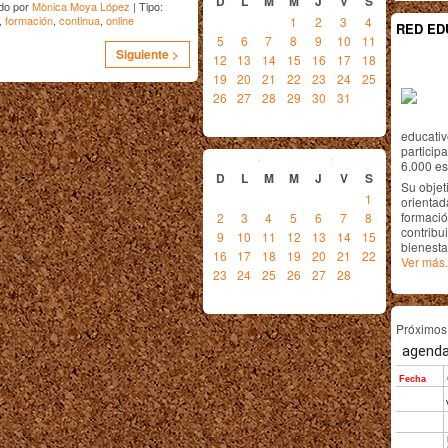
D
L
M
M
J
V
S
do por
Mònica Moya López
| Tipo:
,
formación
,
continua
,
online
1
2
3
4
RED ED
5
6
7
8
9
10
11
Siguiente >
12
13
14
15
16
17
18
19
20
21
22
23
24
25
26
27
28
29
30
31
educativ
febrero
2014
particip
6.000 est
D
L
M
M
J
V
S
Su objet
1
orientada
formació
2
3
4
5
6
7
8
contribui
9
10
11
12
13
14
15
bienesta
16
17
18
19
20
21
22
Ver más.
23
24
25
26
27
28
Próximo