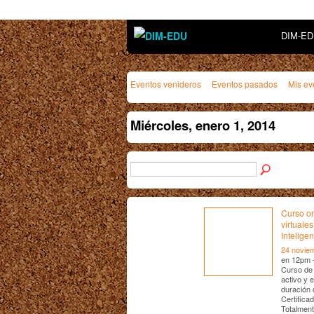
DIM-E
Eventos venideros
Eventos pasados
Mis ev
Miércoles, enero 1, 2014
Curso on
virtuales
Intelige
24 novie
en 12pm
Curso de 
activo y 
duración 
Certifica
Totalment