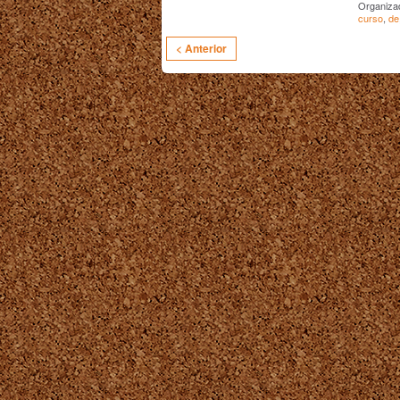
Organiza
curso
,
de
< Anterior