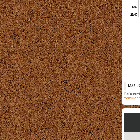
Para env
formulari