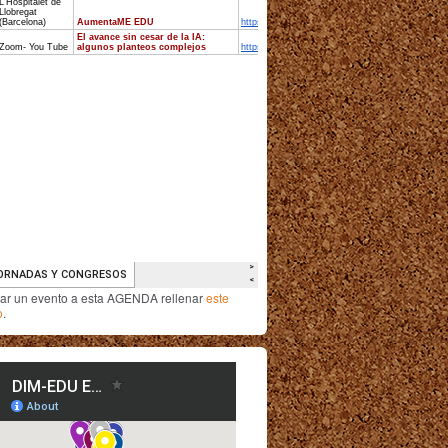
iar un evento a esta AGENDA rellenar
este
o
.