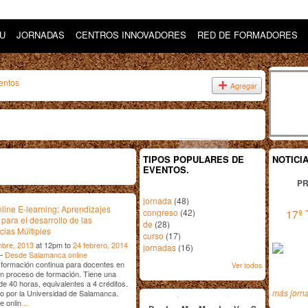
DU
JORNADAS
CENTROS INNOVADORES
RED DE FORMADORES
entos
Agregar
TIPOS POPULARES DE
NOTICI
EVENTOS.
PR
jornada
(48)
line E-learning: Aprendizajes
congreso
(42)
17ª 
 para el desarrollo de las
de
(28)
ncias Múltiples
curso
(17)
mbre, 2013
at 12pm to
24 febrero, 2014
jornadas
(16)
 –
Desde Salamanca online
formación continua para docentes en
Ver todos
en proceso de formación. Tiene una
de 40 horas, equivalentes a 4 créditos.
enero
2014
más jorn
do por la Universidad de Salamanca.
e onlin
…