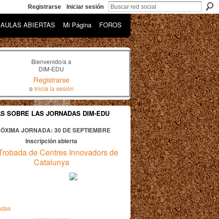
Registrarse
Iniciar sesión
AULAS ABIERTAS
Mi Página
FOROS
Bienvenido/a a
DIM-EDU
Registrarse
o
Inicia la sesión
AS SOBRE LAS JORNADAS DIM-EDU
ÓXIMA JORNADA: 30
DE SEPTIEMBRE
Inscripción abierta
Trobada de Centres Innovadors de
Catalunya
adas