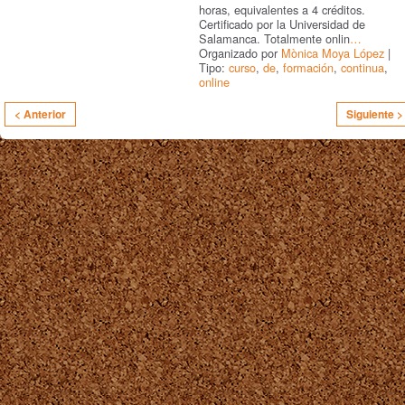
horas, equivalentes a 4 créditos.
Certificado por la Universidad de
Salamanca. Totalmente onlin
…
Organizado por
Mònica Moya López
|
Tipo:
curso
,
de
,
formación
,
continua
,
online
< Anterior
Siguiente >