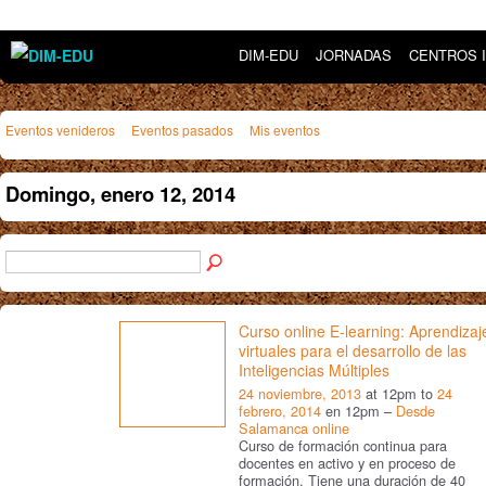
DIM-EDU
JORNADAS
CENTROS 
Eventos venideros
Eventos pasados
Mis eventos
Domingo, enero 12, 2014
Curso online E-learning: Aprendizaj
virtuales para el desarrollo de las
Inteligencias Múltiples
24 noviembre, 2013
at 12pm to
24
febrero, 2014
en 12pm –
Desde
Salamanca online
Curso de formación continua para
docentes en activo y en proceso de
formación. Tiene una duración de 40