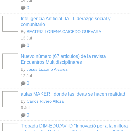
14 Jul
0
Inteligencia Artificial -IA - Liderazgo social y
comunitario
By
BEATRIZ LORENA CAICEDO GUEVARA
13 Jul
0
Nuevo número (67 artículos) de la revista
Encuentros Multidisciplinares
By
Jesús Lizcano Alvarez
12 Jul
0
aulas MAKER , donde las ideas se hacen realidad
By
Carlos Rivero Alloza
6 Jul
0
Trobada DIM-EDU/AV+D "Innovació per a la millora