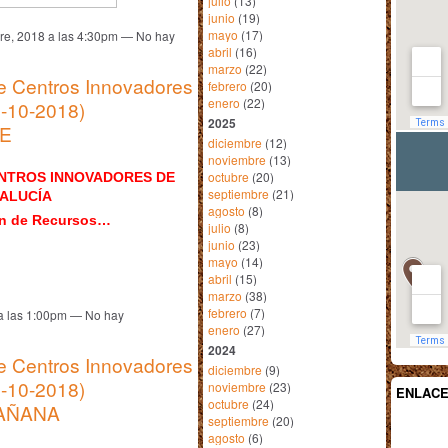
julio
(13)
junio
(19)
mayo
(17)
bre, 2018 a las 4:30pm — No hay
abril
(16)
marzo
(22)
de Centros Innovadores
febrero
(20)
enero
(22)
3-10-2018)
2025
E
diciembre
(12)
noviembre
(13)
octubre
(20)
ENTROS INNOVADORES DE
septiembre
(21)
ALUCÍA
agosto
(8)
ón de Recursos…
julio
(8)
junio
(23)
mayo
(14)
abril
(15)
marzo
(38)
febrero
(7)
 a las 1:00pm — No hay
enero
(27)
2024
de Centros Innovadores
diciembre
(9)
3-10-2018)
noviembre
(23)
ENLAC
octubre
(24)
AÑANA
septiembre
(20)
agosto
(6)