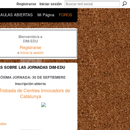
Registrarse
Iniciar sesión
AULAS ABIERTAS
Mi Página
FOROS
Bienvenido/a a
DIM-EDU
Registrarse
o
Inicia la sesión
AS SOBRE LAS JORNADAS DIM-EDU
ÓXIMA JORNADA: 30
DE SEPTIEMBRE
Inscripción abierta
Trobada de Centres Innovadors de
Catalunya
adas