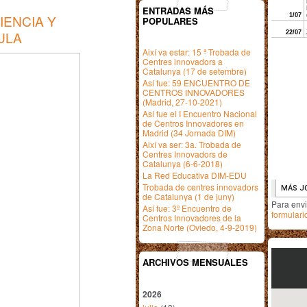
ENTRADAS MÁS
ENCIA Y
POPULARES
ULA
Així va estar: 15 ª Trobada de
Centres innovadors a
Catalunya (17 de setembre)
Así fue: 59 ENCUENTRO DE
CENTROS INNOVADORES
(Madrid, 27-10-2021)
Así fue el I Encuentro Nacional
de Centros Innovadores en
Madrid (34 Jornada DIM)
Així va ser: 3a. Trobada de
Centres Innovadors de
Catalunya (6-6-2018)
La Red Educativa DIM-EDU
Trobada de centres innovadors
de Catalunya (1 de juny)
Para env
Así fue: 3º Encuentro de
formulari
Centros Innovadores de la
Zona Norte (Oviedo, 4-9-2019)
ARCHIVOS MENSUALES
2026