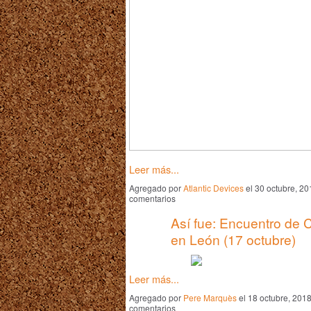
Leer más...
Agregado por
Atlantic Devices
el 30 octubre, 2
comentarios
Así fue: Encuentro de 
en León (17 octubre)
Leer más...
Agregado por
Pere Marquès
el 18 octubre, 201
comentarios