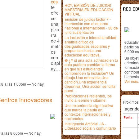
ces
HOY, EMISIÓN DE JUICIOS
te
RED ED
MAESTRÍA EN EDUCACIÓN
ofre
VIRTUAL
ce
Emisión de juicios factor 7 -
una
interacción con el entorno
nacional e internacional - 30 de
piza
julio sustentación
rra
La Inclusión e interculturalidad:
de 4
análisis crítico de
educativ
metr
desigualdades escolares y
particip
propuestas hacia una
os
6.000 est
educación equitativa.
con
Su objet
⚽ ¿Y si una sola actividad en tu
displ
orientada
aula pudiera cambiar la forma
formació
ay…
en que tus estudiantes
contribui
comprenden la inclusión? Un
bienesta
dibujo.Una entrevista.Una
Ver más.
canción.Una experiencia
018 a las 1:00pm — No hay
deportiva. Una acción sencilla
pued…
Publicaciones recientes, los
Centros innovadores
invito a leerme y citarme.
Próximo
Una experiencia significativa
que marca la pauta en
contextos internacionales y
nacionales
Inteligencia Artificial -IA -
Liderazgo social y comunitario
8 a las 8:00pm — No hay