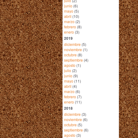
julio
(2)
junio
(6)
mayo
(5)
abril
(10)
marzo
(2)
febrero
(8)
enero
(3)
2019
diciembre
(5)
noviembre
(1)
octubre
(8)
septiembre
(4)
agosto
(1)
julio
(2)
junio
(9)
mayo
(11)
abril
(4)
marzo
(6)
febrero
(7)
enero
(11)
2018
diciembre
(3)
noviembre
(6)
octubre
(5)
septiembre
(6)
agosto
(3)