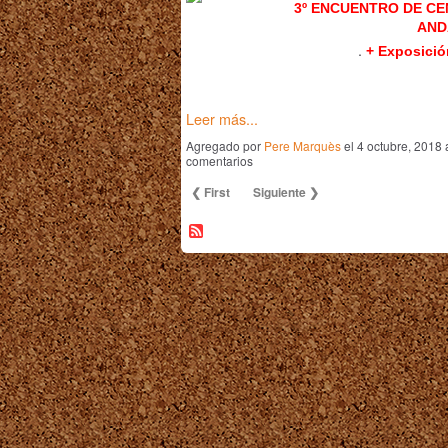
3º ENCUENTRO DE C
AND
.
+ Exposici
Leer más...
Agregado por
Pere Marquès
el 4 octubre, 2018
comentarios
❮ First
Siguiente ❯