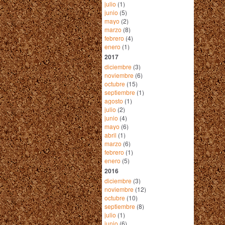
julio
(1)
junio
(5)
mayo
(2)
marzo
(8)
febrero
(4)
enero
(1)
2017
diciembre
(3)
noviembre
(6)
octubre
(15)
septiembre
(1)
agosto
(1)
julio
(2)
junio
(4)
mayo
(6)
abril
(1)
marzo
(6)
febrero
(1)
enero
(5)
2016
diciembre
(3)
noviembre
(12)
octubre
(10)
septiembre
(8)
julio
(1)
junio
(6)