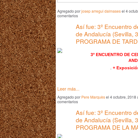
Agregado por
josep arregui dalmases
el 4 octu
comentarios
Así fue: 3º Encuentro 
de Andalucía (Sevilla, 
PROGRAMA DE TARD
3º ENCUENTRO DE C
AND
.
+ Exposici
Leer más...
Agregado por
Pere Marquès
el 4 octubre, 2018
comentarios
Así fue: 3º Encuentro 
de Andalucía (Sevilla, 
PROGRAMA DE LA M