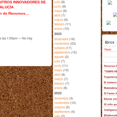
julio
(8)
ENTROS INNOVADORES DE
junio
(8)
ALUCÍA
mayo
(9)
ón de Recursos…
abril
(7)
marzo
(9)
febrero
(11)
enero
(10)
2023
 a las 1:00pm — No hay
diciembre
(16)
noviembre
(23)
octubre
(17)
septiembre
(15)
agosto
(3)
julio
(7)
junio
(11)
mayo
(10)
abril
(6)
marzo
(7)
febrero
(7)
enero
(6)
2022
diciembre
(3)
noviembre
(10)
octubre
(5)
septiembre
(4)
julio
(2)