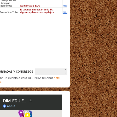
iar un evento a esta AGENDA rellenar
este
o
.