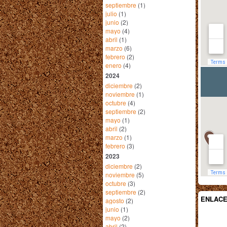
septiembre
(1)
julio
(1)
junio
(2)
mayo
(4)
abril
(1)
marzo
(6)
febrero
(2)
enero
(4)
2024
diciembre
(2)
noviembre
(1)
octubre
(4)
septiembre
(2)
mayo
(1)
abril
(2)
marzo
(1)
febrero
(3)
2023
diciembre
(2)
noviembre
(5)
octubre
(3)
septiembre
(2)
ENLAC
agosto
(2)
junio
(1)
mayo
(2)
abril
(2)