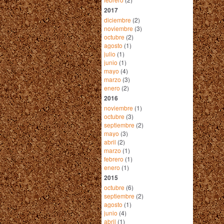
2017
diciembre
(2)
noviembre
(3)
octubre
(2)
agosto
(1)
julio
(1)
junio
(1)
mayo
(4)
marzo
(3)
enero
(2)
2016
noviembre
(1)
octubre
(3)
septiembre
(2)
mayo
(3)
abril
(2)
marzo
(1)
febrero
(1)
enero
(1)
2015
octubre
(6)
septiembre
(2)
agosto
(1)
junio
(4)
abril
(1)