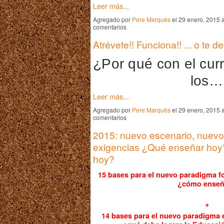
Leer más...
Agregado por
Pere Marquès
el 29 enero, 2015 
comentarios
Atrévete!! Funciona!! ... o te 
¿Por qué con el curr
los…
Leer más...
Agregado por
Pere Marquès
el 29 enero, 2015 
comentarios
2015: nuevo escenario, nuevo
exigencias ¿Qué enseñar ho
hoy?
15 bases para el nuevo paradigma fo
¿cómo enseñ
+
14 bases para el nuevo paradigma 