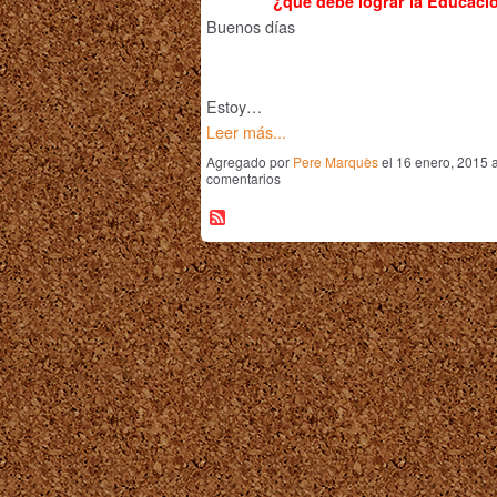
¿qué debe lograr la Educaci
Buenos días
Estoy…
Leer más...
Agregado por
Pere Marquès
el 16 enero, 2015 
comentarios