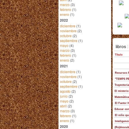
marzo
(3)
febrero
(1)
enero
(1)
2022
diciembre
(1)
noviembre
(2)
octubre
(2)
septiembre
(1)
mayo
(4)
marzo
(3)
febrero
(1)
enero
(2)
2021
diciembre
(1)
noviembre
(1)
octubre
(2)
septiembre
(1)
agosto
(2)
junio
(2)
mayo
(2)
abril
(2)
marzo
(3)
febrero
(1)
enero
(1)
2020