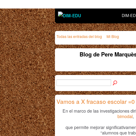
DIM-E
Todas las entradas del blog
Mi Blog
Blog de Pere Marquès
Vamos a X fracaso escolar =
En el marco de las investigaciones dir
bimodal
,
que permite mejorar significativamen
“alumnos que tra