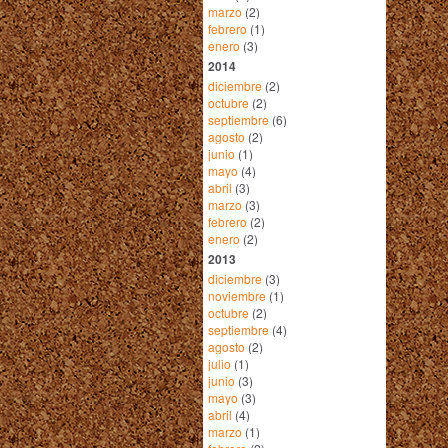
marzo
(2)
febrero
(1)
enero
(3)
2014
diciembre
(2)
octubre
(2)
septiembre
(6)
agosto
(2)
junio
(1)
mayo
(4)
abril
(3)
marzo
(3)
febrero
(2)
enero
(2)
2013
diciembre
(3)
noviembre
(1)
octubre
(2)
septiembre
(4)
agosto
(2)
julio
(1)
junio
(3)
mayo
(3)
abril
(4)
marzo
(1)