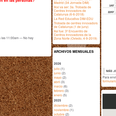
ón en las personas?
Madrid (34 Jornada DIM)
Així va ser: 3a. Trobada de
Centres Innovadors de
Catalunya (6-6-2018)
La Red Educativa DIM-EDU
Trobada de centres innovadors
de Catalunya (1 de juny)
Así fue: 3º Encuentro de
Centros Innovadores de la
a las 11:00am — No hay
Zona Norte (Oviedo, 4-9-2019)
ARCHIVOS MENSUALES
2026
julio
(1)
junio
(2)
Para env
mayo
(2)
formulari
abril
(3)
marzo
(6)
febrero
(3)
enero
(5)
2025
diciembre
(2)
noviembre
(1)
octubre
(2)