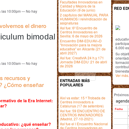
Facultades Innovadoras en
Calidad y Mejora de la
RED ED
Educación (9 de junio)
a las 10:00pm — No hay
2 capítulos del MANUAL PARA
HUMANOS i reivindicación de
asignaturas
devolvemos el dinero
Así fue: 6º Encuentro de
Centros Innovadores en
iculum bimodal 
Sevilla: 6 de mayo de 2026
educativ
Encuentro DIM-EDU/AV+D
particip
"Innovación para la mejora
6.000 est
educativa" en Alicante (21 de
abril 2027)
Su objet
Así fue: CreativIA 24 h.y 171
orientada
Jornada DIM-EDU :21 de abril
formació
a las 10:00am — No hay
de 2026
contribui
bienesta
Ver más.
s recursos y
ENTRADAS MÁS
y? ¿Cómo enseñar
POPULARES
Próximo
Així va estar: 15 ª Trobada de
rmativo de la Era Internet:
Centres innovadors a
ar?
Catalunya (17 de setembre)
Así fue: 59 ENCUENTRO DE
CENTROS INNOVADORES
(Madrid, 27-10-2021)
Así fue el I Encuentro Nacional
educativo: ¿qué enseñar?
de Centros Innovadores en