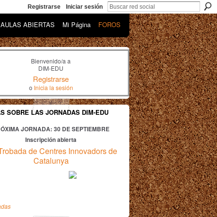
Registrarse
Iniciar sesión
AULAS ABIERTAS
Mi Página
FOROS
Bienvenido/a a
DIM-EDU
Registrarse
o
Inicia la sesión
AS SOBRE LAS JORNADAS DIM-EDU
ÓXIMA JORNADA: 30
DE SEPTIEMBRE
Inscripción abierta
Trobada de Centres Innovadors de
Catalunya
adas