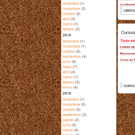
diciembre
(1)
noviembre
(3)
octubre
(3)
abril
(3)
marzo
(1)
febrero
(2)
2019
diciembre
(1)
noviembre
(1)
octubre
(5)
septiembre
(4)
junio
(9)
mayo
(7)
abril
(4)
marzo
(1)
febrero
(5)
enero
(4)
2018
diciembre
(1)
noviembre
(5)
octubre
(3)
septiembre
(3)
agosto
(2)
junio
(4)
marzo
(4)
febrero
(2)