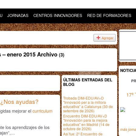
DU
JORNADAS
CENTROS INNOVADORES
RED DE FORMADORES
Agregar
 – enero 2015 Archivo
(3)
NOTICI
ÚLTIMAS ENTRADAS DEL
PR
BLOG
17ª 
Trobada DIM-EDU/AV+D
0 ¿Nos ayudas?
"Innovació per a la millora
educativa" a Catalunya (30 de
igidas mejorar el
curriculum
setembre de 2026)
Encuentro DIM-EDU/AV+D
"Innovación para la mejora
educativa" en Madrid (14 de
te los aprendizajes de los
octubre de 2026)
más jorn
bajan”,…
Así fue: 2º Encuentro de