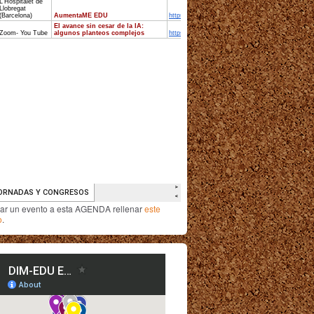
iar un evento a esta AGENDA rellenar
este
o
.