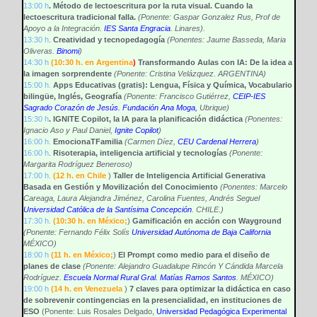
13:00 h
. Método de lectoescritura por la ruta visual. Cuando la
lectoescritura tradicional falla.
(Ponente: Gaspar Gonzalez Rus, Prof de
Apoyo a la Integración.
IES Santa Engracia
. Linares).
13:30 h
.
Creatividad y tecnopedagogía
(Ponentes: Jaume Basseda, Maria
Oliveras.
Binomi
)
14:30 h
(10:30 h. en Argentina
)
Transformando Aulas con IA: De la idea a
la imagen sorprendente
(Ponente: Cristina Velázquez. ARGENTINA)
15:00 h.
Apps Educativas (gratis): Lengua, Física y Química, Vocabulario
bilingüe, Inglés, Geografía
(Ponente: Francisco Gutiérrez,
CEIP-IES
Sagrado Corazón de Jesús. Fundación Ana Moga,
Ubrique)
15:30 h
. IGNITE Copilot, la IA para la planificación didáctica
(Ponentes:
Ignacio Aso y Paul Daniel,
Ignite Copilot
)
16:00 h
.
EmocionaTFamilia
(Carmen Díez,
CEU Cardenal Herrera
)
16:00 h
.
Risoterapia, inteligencia artificial y tecnologías
(Ponente:
Margarita Rodríguez Beneroso)
17:00 h
.
(12 h. en Chile
)
Taller de Inteligencia Artificial Generativa
Basada en Gestión y Movilización del Conocimiento
(Ponentes: Marcelo
Careaga, Laura Alejandra Jiménez, Carolina Fuentes, Andrés Seguel
Universidad Católica de la Santísima Concepción
. CHILE.)
17:30 h
.
(10:30 h. en México;
)
Gamificación en acción con Wayground
(Ponente: Fernando Félix Solís
Universidad Autónoma de Baja California
MÉXICO)
18:00 h
(11 h. en México;
)
El Prompt como medio para el diseño de
planes de clase
(Ponente: Alejandro Guadalupe Rincón Y Cándida Marcela
Rodríguez.
Escuela Normal Rural Gral. Matías Ramos Santos
. MÉXICO)
19:00 h
(14 h. en Venezuela
)
7 claves para optimizar la didáctica en caso
de sobrevenir contingencias en la presencialidad, en instituciones de
ESO
(Ponente: Luis Rosales Delgado,
Universidad Pedagógica Experimental