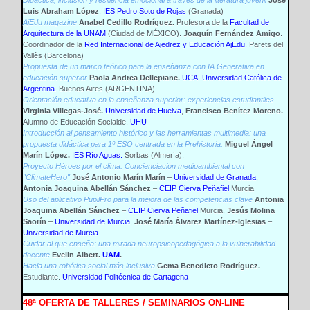
Didáctica, inclusión y resiliencia emocional a través de la literatura juvenil
José
Luis Abraham López
. IES Pedro Soto de Rojas
(Granada)
AjEdu magazine
Anabel Cedillo Rodríguez.
Profesora de la
Facultad de
Arquitectura de la UNAM
(Ciudad de MÉXICO).
Joaquín Fernández Amigo
.
Coordinador de la
Red Internacional de Ajedrez y Educación AjEdu
. Parets del
Vallès (Barcelona)
Propuesta de un marco teórico para la enseñanza con IA Generativa en
educación superior
Paola Andrea Dellepiane.
UCA. Universidad Católica de
Argentina
. Buenos Aires (ARGENTINA)
Orientación educativa en la enseñanza superior: experiencias estudiantiles
Virginia Villegas-José.
Universidad de Huelva
,
Francisco Benítez Moreno.
Alumno de Educación Socialde.
UHU
Introducción al pensamiento histórico y las herramientas multimedia: una
propuesta didáctica para 1º ESO centrada en la Prehistoria.
Miguel Ángel
Marín López.
IES Río Aguas.
Sorbas (Almería).
Proyecto Héroes por el clima. Concienciación medioambiental con
"ClimateHero"
José Antonio Marín Marín
–
Universidad de Granada
,
Antonia Joaquina Abellán Sánchez
–
CEIP Cierva Peñafiel
Murcia
Uso del aplicativo PupilPro para la mejora de las competencias clave
Antonia
Joaquina Abellán Sánchez
–
CEIP Cierva Peñafiel
Murcia,
Jesús Molina
Saorín
–
Universidad de Murcia
,
José María Álvarez Martínez-Iglesias
–
Universidad de Murcia
Cuidar al que enseña: una mirada neuropsicopedagógica a la vulnerabilidad
docente
Evelin Albert.
UAM
.
Hacia una robótica social más inclusiva
Gema Benedicto Rodríguez.
Estudiante.
Universidad Politécnica de Cartagena
48ª OFERTA DE TALLERES / SEMINARIOS ON-LINE