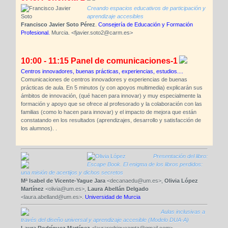
Creando espacios educativos de participación y
aprendizaje accesibles
Francisco Javier Soto Pérez
.
Consejería de Educación y Formación
Profesional.
Murcia. <fjavier.soto2@carm.es>
10:00 - 11:15 Panel de comunicaciones-1
Centros innovadores, buenas prácticas, experiencias, estudios....
Comunicaciones de centros innovadores y experiencias de buenas
prácticas de aula. En 5 minutos (y con apoyos multimedia) explicarán sus
ámbitos de innovación, (qué hacen para innovar) y muy especialmente la
formación y apoyo que se ofrece al profesorado y la colaboración con las
familias (como lo hacen para innovar) y el impacto de mejora que están
constatando en los resultados (aprendizajes, desarrollo y satisfacción de
los alumnos). .
Presentación del libro:
Escape Book. El enigma de los libros perdidos:
una misión de acertijos y dichos secretos
Mª Isabel de Vicente-Yague Jara
<decanaedu@um.es>,
Olivia López
Martínez
<olivia@um.es>,
Laura Abellán Delgado
<laura.abelland@um.es>.
Universidad de Murcia
Aulas inclusivas a
través del diseño universal y aprendizaje accesible (Modelo DUA-A)