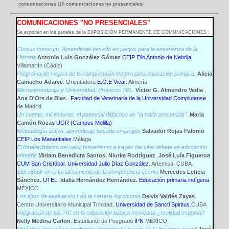
comunicaciones
(16
comunicaciones no presenciales
)
COMUNICACIONES "NO PRESENCIALES"
Se exponen en los paneles de la EXPOSICIÓN PERMANENTE DE COMUNICACIONES :
Cursus honorum. Aprendizaje basado en juegos para la enseñanza de la
Historia
Antonio Luis González Gómez
CEIP Elio Antonio de Nebrija
.
Villamartín (Cádiz)
Programa de mejora de la comprensión lectora para educación primaria.
Alicia
Camacho Adarve
. Orientadora
E.O.E Vicar
. Almería
Microaprendizaje y Universidad: Proyecto TEL.
Víctor G. Almendro Vedia
,
Ana D'Ors de Blas
..
Facultad de Veterinaria de la Universidad Complutense
de Madrid
Un cuento, mil lecturas: el potencial didáctico de "la ratita presumida".
Maria
Camón Rozas
UGR (Campus Melilla)
Metodología activa: aprendizaje basado en juegos
Salvador Rojas Palomo
CEIP Los Manantiales
.Málaga
El fortalecimiento del valor humanismo a través del cine debate en educación
primaria
Miriam Benedicta Santos
, Niurka Rodríguez
,
José Luía Figueroa
CUM San Cristóbal. Universidad Julio Díaz González
. Artemisa. CUBA.
StoryBook en el fortalecimiento de la competencia escrita
Mercedes Leticia
Sánchez.
UTEL
,
Idalia Hernández Hernández.
Educación primaria indígena
MÉXICO
Los tipos de evaluación r en la carrera Agronomía
Delvis Valdés Zayas
.
Centro Universitario Municipal Trinidad..
Universidad de Sancti Spiritus
.CUBA
Integración de las TIC en la educación básica mexicana ¿realidad o utopía?
Nelly Medina Carlon
. Estudiante de Posgrado
IPN
MÉXICO.