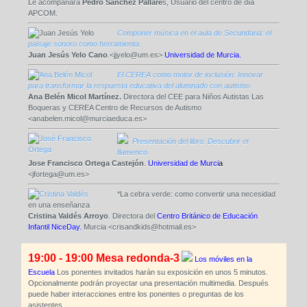
Le acompañará
Pedro Sánchez Pallaré
s, Usuario del centro de día
APCOM.
Componer música en el aula de Secundaria: el
paisaje sonoro como herramienta.
Juan Jesús Yelo Cano
.<jjyelo@um.es>
Universidad de Murcia.
El CEREA como motor de inclusión: Innovar
para transformar la respuesta educativa del alumnado con autismo
Ana Belén Micol Martínez.
Directora del CEE para Niños Autistas Las
Boqueras y CEREA Centro de Recursos de Autismo
<anabelen.micol@murciaeduca.es>
Presentación del libro: Descubrir el
flamenco
Jose Francisco Ortega Castejón
.
Universidad de Murci
a
<jfortega@um.es>
*La cebra verde: como convertir una necesidad
en una enseñanza
Cristina Valdés Arroyo
. Directora del
Centro Británico de Educación
Infantil NiceDay.
Murcia <crisandkids@hotmail.es>
19:00 - 19:00 Mesa redonda-3
Los móviles en la
Escuela
Los ponentes invitados harán su exposición en unos 5 minutos.
Opcionalmente podrán proyectar una presentación multimedia. Después
puede haber interacciones entre los ponentes o preguntas de los
asistentes.