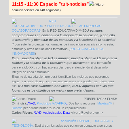
11:15 - 11:30 Espacio "tuit-noticias"
(Micro-
comunicaciones en 140 segundos).
RED
EDUCATIVA DIM-EDU
Y
PRESENTACIÓN DE LAS EMPRESAS
COLABORADORAS
. En la RED EDUCATIVA DIM-EDU
estamos
comprometidos en contribuir a la mejora de la educación, y con ello
al desarrollo y bienestar de las personas y a la mejora de la sociedad
.
Y con este fin organizamos jornadas de innovación educativa como esta,
estudios y otras actuaciones formativas (
PROGRAMA CENTROS
INNOVADORES
)
Pero... nuestro objetivo NO es innovar, nuestro objetivo ES mejorar la
calidad y la eficacia de la formación que ofrecemos
: una formación
para el siglo XXI, con fracaso escolar cero y atendiendo al desarrollo
integral de cada estudiante.
El punto de partida siempre será identificar las mejoras que queremos
lograr. Y a partir de aquí ver que innovaciones nos pueden ser útiles para
ello.
NO nos sirve cualquier innovación, SOLO aquellas con las que
logramos estos objetivos de mejora que pretendemos.
PRESENTACIÓ-FLASH
(5 minuts):
AV+D.
Productos AVD-PRO
..
Dos bons recursos:
MaletasAV
i
Roomie
per a transformar l'aula en un espai interactiu.
Carlos Rivero.
AV+D. Audiovisuales Data
<rivero@avd-pro.com>
Asociación ESPIRAL, EDUCACIÓN Y
TECNOLOGÍA
. Espiral son jornadas que ponen en contacto a personas,