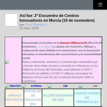
Así fue: 2º Encuentro de Centros
Innovadores en Murcia (19 de noviembre)
por
Pere Marquès
20 Nov 2025
Esta jornada se inscribe en la
Semana UNIInvova'25
(18 al 21 de
noviembre,
ver programa
), espacio de encuentro, diálogo y
colaboración para visibilizar el compromiso con la innovación
educativa, la transferencia del conocimiento y la sostenibilidad
social.
Habrá conferencias, encuentros y experiencias compartidas que
conectan universidad, escuela y sociedad, en coherencia con los
Objetivos de Desarrollo Sostenible, especialmente el ODS 4
(Educación de calidad) y el ODS 17 (Alianzas para lograr los
objetivos) del que este mes la Facultad de Educación UMU.es
coanfitriona.
EXPOSICIÓN
COMUNICACIONES
JORNADA
DE
TALLERES/SEMINARIO
PRE
NO
PRESENCIAL
RECURSOS
ON-LINE
D
PRESENCIALES
EDU