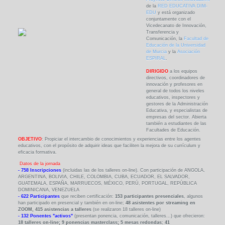
de la
RED EDUCATIVA DIM-
EDU
y está organizado
conjuntamente con el
Vicedecanato de Innovación,
Transferencia y
Comunicación, la
Facultad de
Educación de la Universidad
de Murcia
y la
Asociación
ESPIRAL
.
DIRIGIDO
a los equipos
directivos, coordinadores de
innovación y profesores en
general de todos los niveles
educativos, inspectores y
gestores de la Administración
Educativa, y especialistas de
empresas del sector. Abierta
también a estudiantes de las
Facultades de Educación.
OBJETIVO
: Propiciar el intercambio de conocimientos y experiencias entre los agentes
educativos, con el propósito de adquirir ideas que faciliten la mejora de su currículum y
eficacia formativa.
Datos de la jornada
- 758 Inscripciones
(incluidas las de los talleres on-line). Con participación de ANGOLA,
ARGENTINA, BOLIVIA, CHILE, COLOMBIA, CUBA, ECUADOR, EL SALVADOR,
GUATEMALA, ESPAÑA, MARRUECOS, MÉXICO, PERÚ, PORTUGAL, REPÚBLICA
DOMINICANA, VENEZUELA
- 622 Participantes
que reciben certificación:
153 participantes presenciales
, algunos
han participado en presencial y también en on-line;
48 asistentes por streaming en
ZOOM, 415 asistencias a talleres
(se realizaron 18 talleres on-line)
- 132 Ponentes "activos"
(presentan ponencia, comunicación, talleres...) que ofrecieron:
18 talleres on-line; 9 ponencias masterclass; 5 mesas redondas
;
41