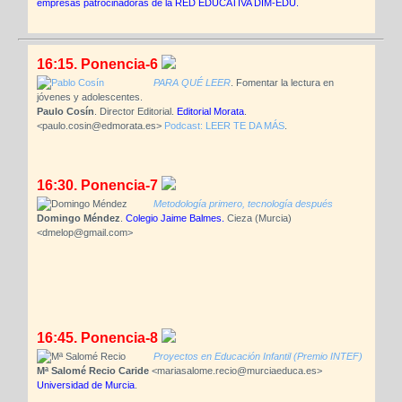
empresas patrocinadoras de la RED EDUCATIVA DIM-EDU.
16:15. Ponencia-6
PARA QUÉ LEER
. Fomentar la lectura en
jóvenes y adolescentes.
Paulo Cosín
. Director Editorial.
Editorial Morata
.
<paulo.cosin@edmorata.es>
Podcast: LEER TE DA MÁS
.
16:30. Ponencia-7
Metodología primero, tecnología después
Domingo Méndez
.
Colegio Jaime Balmes.
Cieza (Murcia)
<dmelop@gmail.com>
16:45. Ponencia-8
Proyectos en Educación Infantil (Premio INTEF)
Mª Salomé Recio Caride
<mariasalome.recio@murciaeduca.es>
Universidad de Murcia
.