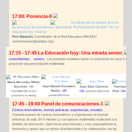
17:00. Ponencia-9
Decálogo para la integrar la IA en
los procesos de enseñanza y aprendizaje
. Y
presentación del libro: TIC en
Educación hoy
.
Síntesis
Pere Marquès.
Coordinador de la Red Educativa DIM-EDU
<peremarques@pangea.org>
17:15 - 17:45 La Educación hoy: Una mirada senior.
.
H
conocimientos… seniors.
. Los ponentes invitados harán su exposición en unos 5 min
proyectar una presentación multimedia.
María Mercedes Millán
Juan Manuel Escudero
Escriche.
UM
Juan Sáez Carreras.
Fuensanta 
Muñoz
.
UM
.
<memillan@um.es>
UM
. juansaez@um.es
Pina
.
UM
. fh
jumaes@um.es
(coordina la mesa)
17:45 - 19:00 Panel de comunicaciones-3
.
Centros innovadores, buenas prácticas, experiencias, estudios....
Comunicaciones de centros innovadores y experiencias de buenas
prácticas de aula. En 5 minutos (y con apoyos multimedia) explicarán sus
ámbitos de innovación, (qué hacen para innovar) y muy especialmente la
formación y apoyo que se ofrece al profesorado y la colaboración con las