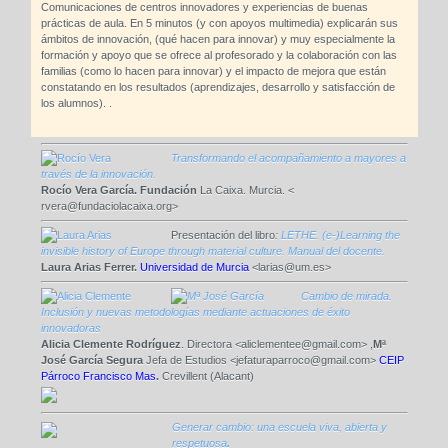
Comunicaciones de centros innovadores y experiencias de buenas
prácticas de aula. En 5 minutos (y con apoyos multimedia) explicarán sus
ámbitos de innovación, (qué hacen para innovar) y muy especialmente la
formación y apoyo que se ofrece al profesorado y la colaboración con las
familias (como lo hacen para innovar) y el impacto de mejora que están
constatando en los resultados (aprendizajes, desarrollo y satisfacción de
los alumnos). .
Transformando el acompañamiento a mayores a
través de la innovación.
Rocío Vera García. Fundación
La Caixa. Murcia. <
rvera@fundaciolacaixa.org>
Presentación del libro
:
LETHE. (e-)Learning the
invisible history of Europe through material culture. Manual del docente.
Laura Arias Ferrer.
Universidad de Murcia
<larias@um.es>
Cambio de mirada.
Inclusión y nuevas metodologías mediante actuaciones de éxito
innovadoras
Alicia Clemente Rodríguez
. Directora <aliclementee@gmail.com> ,
Mª
José García
Segura
Jefa de Estudios <jefaturaparroco@gmail.com>
CEIP
Párroco Francisco Mas
.
Crevillent (Alacant)
Generar cambio: una escuela viva, abierta y
respetuosa
.