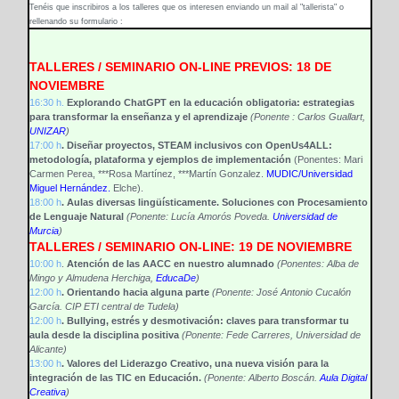
Tenéis que inscribiros a los talleres que os interesen enviando un mail al "tallerista" o
rellenando su formulario :
TALLERES / SEMINARIO ON-LINE PREVIOS: 18 DE
NOVIEMBRE
16:30 h.
Explorando ChatGPT en la educación obligatoria: estrategias
para transformar la enseñanza y el aprendizaje
(Ponente : Carlos Guallart,
UNIZAR
)
17:00 h
. Diseñar proyectos, STEAM inclusivos con OpenUs4ALL:
metodología, plataforma y ejemplos de implementación
(Ponentes: Mari
Carmen Perea, ***Rosa Martínez, ***Martín Gonzalez.
MUDIC/Universidad
Miguel Hernández.
Elche).
18:00 h
. Aulas diversas lingüísticamente. Soluciones con Procesamiento
de Lenguaje Natural
(Ponente: Lucía Amorós Poveda.
Universidad de
Murcia
)
TALLERES / SEMINARIO ON-LINE: 19 DE NOVIEMBRE
10:00 h
.
Atención de las AACC en nuestro alumnado
(Ponentes: Alba de
Mingo y Almudena Herchiga,
EducaDe
)
12:00 h
. Orientando hacia alguna parte
(Ponente: José Antonio Cucalón
García. CIP ETI central de Tudela)
12:00 h
. Bullying, estrés y desmotivación: claves para transformar tu
aula desde la disciplina positiva
(Ponente: Fede Carreres,
Universidad de
Alicante
)
13:00 h
. Valores del Liderazgo Creativo, una nueva visión para la
integración de las TIC en Educación.
(Ponente: Alberto Boscán.
Aula Digital
Creativa
)