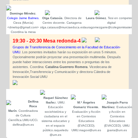
Domingo Méndez
.
Colegio Jaime Balmes.
Olga Catasús.
Directora de
Laura Gómez.
Tesi en competencia
Cieza (Murcia)
Centro docente. Cartagena
digital
<dmelop@gmail.com>
olga.catasus@murciaeduca.es
lauragomezgarre@colegiomirasierra.e
Coordina la mesa
19:30 - 20:30 Mesa redonda-4
Grupos de Transferencia de Conocimiento en la Facultad de Educación-
UMU.
Los ponentes invitados harán su exposición en unos 5 minutos.
Opcionalmente podrán proyectar una presentación multimedia. Después
puede haber interacciones entre los ponentes o preguntas de los
asistentes. Coordina:
Catalina Guerrero Romera
. Vicedecana de
Innovación,Transferencia y Comunicación y directora Cátedra de
Innovación Social UMU
Raquel Sánchez
Delfina
Ibañe
z. UMU.
M.ª Ángeles
Joaquín Parra
M
Roca
Educación
Gomariz Vicente.
Martínez
. Evaluación
Mar
Marín
. Coordinadora
sociohistórica y
Evaluación y Acción
y Acción en
y P
de Cultura
ciudadana en el
en Contextos
Contextos
l
Científica.UMU-UCCi.
sistema educativo y
Educativos
Educativos
delfina@um.es
en el espacio
(EVACCED).
(EVACCED). UMU.
UM
público.raqueledu
UMU.magovi@um.es
jparra@um.es
@um.es