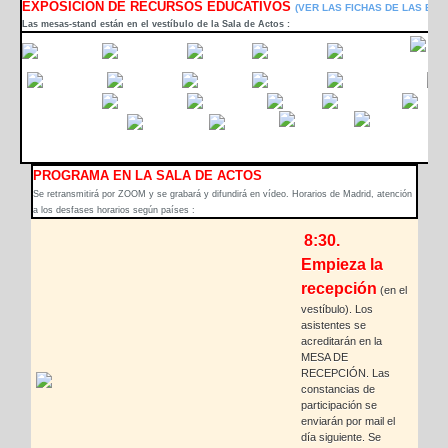
EXPOSICIÓN DE RECURSOS EDUCATIVOS
(VER LAS FICHAS DE LAS EM
Las mesas-stand están en el vestíbulo de la Sala de Actos :
PROGRAMA EN LA SALA DE ACTOS
Se retransmitirá por ZOOM y se grabará y difundirá en vídeo. Horarios de Madrid, atención
a los desfases horarios según países :
8:30.
Empieza la
recepción
(en el
vestíbulo). Los
asistentes se
acreditarán en la
MESA DE
RECEPCIÓN.
Las
constancias de
participación se
enviarán por mail el
día siguiente.
Se