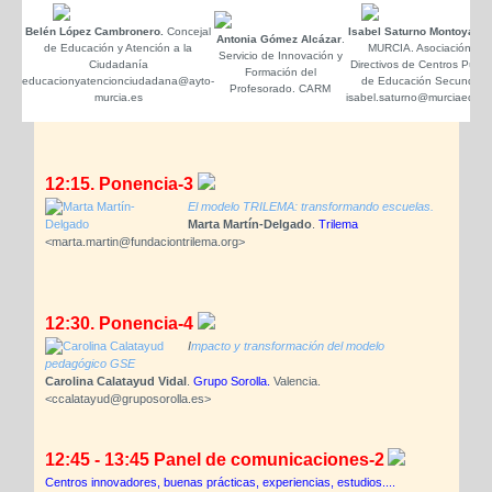
Belén López Cambronero.
Concejal
Isabel Saturno Montoya
AD
Antonia Gómez Alcázar
.
de Educación y Atención a la
MURCIA. Asociación de
Servicio de Innovación y
Ciudadanía
Directivos de Centros Públi
Formación del
educacionyatencionciudadana@ayto-
de Educación Secundari
Profesorado. CARM
murcia.es
isabel.saturno@murciaeduca
12:15. Ponencia-3
El modelo TRILEMA: transformando escuelas.
Marta Martín-Delgado
.
Trilema
<marta.martin@fundaciontrilema.org>
12:30. Ponencia-4
I
mpacto y transformación del modelo
pedagógico GSE
Carolina Calatayud Vidal
.
Grupo Sorolla.
Valencia.
<ccalatayud@gruposorolla.es>
12:45 - 13:45 Panel de comunicaciones-2
Centros innovadores, buenas prácticas, experiencias, estudios....