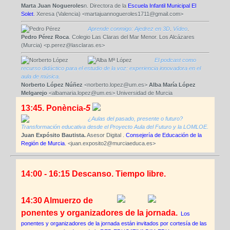
Marta Juan Nogueroles
n. Directora de la
Escuela Infantil Municipal El
Solet
. Xeresa (Valencia) <martajuannogueroles1711@gmail.com>
Aprende conmigo: Ajedrez en 3D
.
Vídeo
.
Pedro Pérez Roca
.
Colegio Las Claras del Mar Menor
. Los Alcázares
(Murcia) <p.perez@lasclaras.es>
El podcast como
recurso didáctico para el estudio de la voz: experiencia innovadora en el
aula de música.
Norberto López Núñez
<norberto.lopez@um.es>
Alba María López
Melgarejo
<albamaria.lopez@um.es>
Universidad de Murcia
13:45. Ponència
-5
¿Aulas del pasado, presente o futuro?
Transformación educativa desde el Proyecto Aula del Futuro y la LOMLOE.
Juan Expósito Bautista.
Asesor Digital .
Consejería de Educación de la
Región de Murcia
. <juan.exposito2@murciaeduca.es>
14:00 - 16:15 Descanso. Tiempo libre.
14:30 Almuerzo de
ponentes y organizadores de la jornada.
Los
ponentes y organizadores de la jornada están invitados por cortesía de las