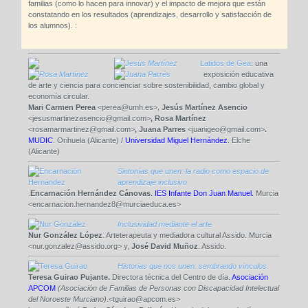
familias (como lo hacen para innovar) y el impacto de mejora que están
constatando en los resultados (aprendizajes, desarrollo y satisfacción de
los alumnos). :
Latidos de Gea
: una
exposición educativa
de arte y ciencia para concienciar sobre sostenibilidad, cambio global y
economía circular.
Mari Carmen Perea
<perea@umh.es>,
Jesús Martínez Asencio
<jesusmartinezasencio@gmail.com>
, Rosa Martínez
<rosamarmartinez@gmail.com>
, Juana Parres
<juanigeo@gmail.com>
.
MUDIC
. Orihuela (Alicante) /
Universidad Miguel Hernández
. Elche
(Alicante)
Sintonías que unen: la radio como espacio de
aprendizaje inclusivo
.
Encarnación Hernández Cánovas
. IES Infante Don Juan Manuel.
Murcia
<encarnacion.hernandez8@murciaeduca.es>
Inclusividad mediante el arte
Nur González López
. Arteterapeuta y mediadora cultural Assido. Murcia
<nur.gonzalez@assido.org> y,
José David Muñoz
. Assido.
Historias que nos unen: sembrando vínculos.
Teresa Guirao Pujante.
Directora técnica del Centro de día.
Asociación
APCOM
(Asociación de Familias de Personas con Discapacidad Intelectual
del Noroeste Murciano)
.<tguirao@apcom.es>