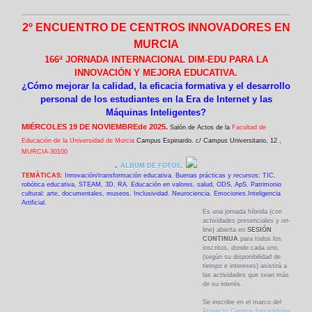
2º ENCUENTRO DE CENTROS INNOVADORES EN
MURCIA
166ª JORNADA INTERNACIONAL DIM-EDU PARA LA
INNOVACIÓN Y MEJORA EDUCATIVA.
¿Cómo mejorar la calidad, la eficacia formativa y el desarrollo
personal de los estudiantes en la Era de Internet y las
Máquinas Inteligentes?
MIÉRCOLES 19 DE NOVIEMBREde 2025.
Salón de Actos de la
Facultad de
Educación de la Universidad de Murcia
Campus Espinardo. c/ Campus Universitario, 12
,
MURCIA-30100
.
.
ALBUM DE FOTOS
TEMÀTICAS:
Innovación/transformación educativa. Buenas prácticas y recursos: TIC,
robótica educativa, STEAM, 3D, RA. Educación en valores, salud, ODS, ApS. Patrimonio
cultural: arte, documentales, museos. Inclusividad. Neurociencia. Emociones.Inteligencia
Artificial.
Es una jornada híbrida (con
actividades presenciales y on-
line) abierta en
SESIÓN
CONTINUA
para todos los
inscritos, donde cada uno,
(según su disponibilidad de
tiempo e intereses) asistirá a
las actividades que sean más
de su interés.
Se inscribe en el marco del
Proyecto Centros Innovadores