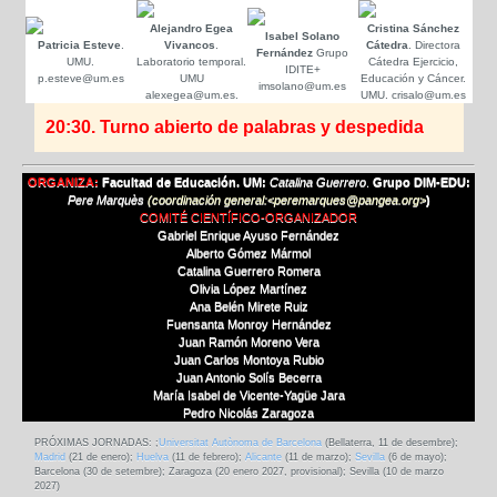
Alejandro Egea
Cristina Sánchez
Isabel Solano
Patricia Esteve
.
Vivancos
.
Cátedra
. Directora
Fernández
Grupo
UMU.
Laboratorio temporal.
Cátedra Ejercicio,
IDITE+
p.esteve@um.es
UMU
Educación y Cáncer.
imsolano@um.es
alexegea@um.es.
UMU. crisalo@um.es
20:30. Turno abierto de palabras y despedida
ORGANIZA:
Facultad de Educación. UM:
Catalina Guerrero
.
Grupo DIM-EDU:
Pere Marquès
(coordinación general:<peremarques@pangea.org>
)
COMITÉ CIENTÍFICO-ORGANIZADOR
Gabriel Enrique Ayuso Fernández
Alberto Gómez Mármol
Catalina Guerrero Romera
Olivia López Martínez
Ana Belén Mirete Ruiz
Fuensanta Monroy Hernández
Juan Ramón Moreno Vera
Juan Carlos Montoya Rubio
Juan Antonio Solís Becerra
María Isabel de Vicente-Yagüe Jara
Pedro Nicolás Zaragoza
PRÓXIMAS JORNADAS: ;
Universitat Autònoma de Barcelona
(Bellaterra, 11 de desembre);
Madrid
(21 de enero);
Huelva
(11 de febrero);
Alicante
(11 de marzo);
Sevilla
(6 de mayo);
Barcelona (30 de setembre); Zaragoza (20 enero 2027, provisional); Sevilla (10 de marzo
2027)