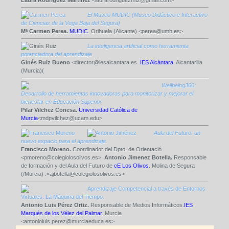
Laura Rodríguez Martínez
<laurarodriguezmtz@gmail.com>
El Museo MUDIC (Museo Didáctico e Interactivo
de Ciencias de la Vega Baja del Segura)
Mª Carmen Perea.
MUDIC.
Orihuela (Alicante) <perea@umh.es>.
La inteligencia artificial como herramienta
potenciadora del aprendizaje
Ginés Ruiz Bueno
<director@iesalcantara.es.
IES Alcántara
. Alcantarilla
(Murcia)(
Wellbeing360:
Desarrollo de herramientas innovadoras para monitorizar y mejorar el
bienestar en Educación Superior
Pilar Vilchez Conesa.
Universidad Católica de
Murcia
<mdpvilchez@ucam.edu>
Aula del Futuro: un
nuevo espacio para el aprendizaje.
Francisco Moreno.
Coordinador del Dpto. de Orientació
<pmoreno@colegiolosolivos.es>,
Antonio Jimenez Botella.
Responsable
de formación y del Aula del Futuro de
cE Los Olivos
. Molina de Segura
(/Murcia) .<ajbotella@colegiolosolivos.es>
Aprendizaje Competencial a través de Entornos
Virtuales. La Máquina del Tiempo.
Antonio Luis Pérez Ortiz.
Responsable de Medios Informáticos.
IES
Marqués de los Vélez del Palmar
. Murcia
<antonioluis.perez@murciaeduca.es>