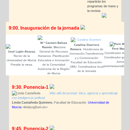
repartirán los
programas de mano y
la revista:
9:00. Inauguración de la jornada
M.ª Carmen Balsas
Catalina Guerrero
Ramón. D
irectora
Pere Marquè
Romera
. Vicedecana de
José Luján Alcaraz
.
General de Recursos
Coordinador de
DI
Innovación,Transferencia
Rector de la
Humanos, Planificación
Coordinador genera
y y Comunicación
Universidad de Murcia.
Educativa e Innovación
Jornada
Facultad de Educación.
Preside la mesa.
de la Comunidad
peremarques@pang
UMU. Coordinadora local
Autónoma de la Región
de la Jornada
de Murcia
9:30. Ponencia-1
Más allá del prompt: ética, agencia y aprendizaje
con inteligencia artificial.
Linda Castañeda Quintero.
Facultad de Educación.
Universidad de
Murcia
<lindacq@um.es>
9:45. Ponencia-2