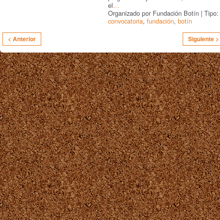
el
…
Organizado por Fundación Botín | Tipo:
convocatoria
,
fundación
,
botín
< Anterior
Siguiente >