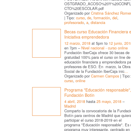
OSTGRADO_ACOSO%20Y%20CONFL
CTO%20ESCOLAR.pdf
Organizado por
Cristina Sánchez Rome
| Tipo:
curso
,
de
,
formación
,
del
,
profesorado
,
a
,
distancia
Becas curso Educación Financiera 
Iniciativa emprendedora
12 marzo, 2018
at 5pm to
12 junio, 201
en 7pm –
Nivel nacional - curso online
Fundación IberCaja ofrece 30 becas de
gratuidad 100% para el curso on line de
educación financiera y emprendedora pa
profesores de ESO. En marzo, la Obra
Social de la Fundación IberCaja inic
…
Organizado por
Carmen Campos
| Tipo:
curso
,
online
Programa "Educación responsable"
Fundación Botín
4 abril, 2018
hasta
25 mayo, 2018
–
Madrid
Comparto la convocatoria de la Fundaci
Botín para centros de Madrid que quier
participar el curso 2018-2019 en el
programa "Educación responsable". Es 
programa muy interesante, centrado en