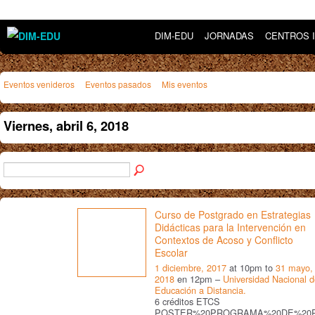
DIM-EDU
JORNADAS
CENTROS 
Eventos venideros
Eventos pasados
Mis eventos
Viernes, abril 6, 2018
Curso de Postgrado en Estrategias
Didácticas para la Intervención en
Contextos de Acoso y Conflicto
Escolar
1 diciembre, 2017
at 10pm to
31 mayo,
2018
en 12pm –
Universidad Nacional 
Educación a Distancia.
6 créditos ETCS
POSTER%20PROGRAMA%20DE%20