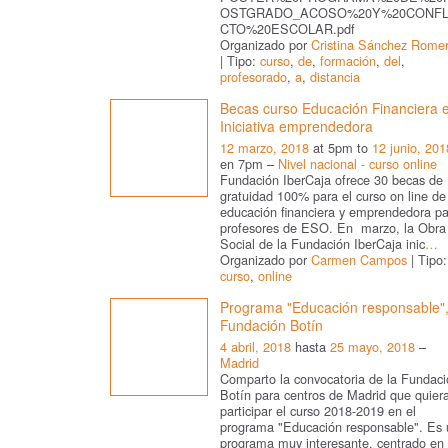
OSTGRADO_ACOSO%20Y%20CONFL
CTO%20ESCOLAR.pdf
Organizado por
Cristina Sánchez Rome
| Tipo:
curso
,
de
,
formación
,
del
,
profesorado
,
a
,
distancia
Becas curso Educación Financiera 
Iniciativa emprendedora
12 marzo, 2018
at 5pm to
12 junio, 201
en 7pm –
Nivel nacional - curso online
Fundación IberCaja ofrece 30 becas de
gratuidad 100% para el curso on line de
educación financiera y emprendedora pa
profesores de ESO. En marzo, la Obra
Social de la Fundación IberCaja inic
…
Organizado por
Carmen Campos
| Tipo:
curso
,
online
Programa "Educación responsable"
Fundación Botín
4 abril, 2018
hasta
25 mayo, 2018
–
Madrid
Comparto la convocatoria de la Fundaci
Botín para centros de Madrid que quier
participar el curso 2018-2019 en el
programa "Educación responsable". Es 
programa muy interesante, centrado en