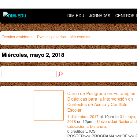
DIM-EDU
JORNADAS
CENTROS 
Eventos venideros
Eventos pasados
Mis eventos
Miércoles, mayo 2, 2018
Curso de Postgrado en Estrategias
Didácticas para la Intervención en
Contextos de Acoso y Conflicto
Escolar
1 diciembre, 2017
at 10pm to
31 mayo,
2018
en 12pm –
Universidad Nacional 
Educación a Distancia.
6 créditos ETCS
POSTER%20PROGRAMA%20DE%20