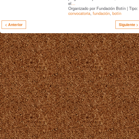
el
…
Organizado por Fundación Botín | Tipo:
convocatoria
,
fundación
,
botín
< Anterior
Siguiente >