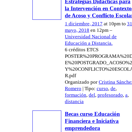
Estrategias Didácticas para
la Intervención en Contexto
de Acoso y Conflicto Escola
1 diciembre, 2017
at 10pm to
3
mayo, 2018
en 12pm –
Universidad Nacional de
Educación a Distancia.
6 créditos ETCS
POSTER%20PROGRAMA%20
E%20POSTGRADO_ACOSO%2
Y%20CONFLICTO%20ESCOL
R.pdf
Organizado por
Cristina Sánche
Romero
| Tipo:
curso
,
de
,
formación
,
del
,
profesorado
,
a
,
distancia
Becas curso Educación
Financiera e Iniciativa
emprendedora