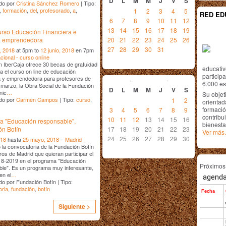
D
L
M
M
J
V
S
do por
Cristina Sánchez Romero
| Tipo:
,
formación
,
del
,
profesorado
,
a
,
1
2
3
4
5
RED ED
6
7
8
9
10
11
12
13
14
15
16
17
18
19
rso Educación Financiera e
20
21
22
23
24
25
26
va emprendedora
27
28
29
30
31
, 2018
at 5pm to
12 junio, 2018
en 7pm
cional - curso online
 IberCaja ofrece 30 becas de gratuidad
educativ
 el curso on line de educación
junio
2018
particip
a y emprendedora para profesores de
6.000 est
arzo, la Obra Social de la Fundación
D
L
M
M
J
V
S
nic
…
Su objet
do por
Carmen Campos
| Tipo:
curso
,
1
2
orientada
formació
3
4
5
6
7
8
9
contribui
10
11
12
13
14
15
16
a "Educación responsable",
bienesta
17
18
19
20
21
22
23
ón Botín
Ver más.
24
25
26
27
28
29
30
018
hasta
25 mayo, 2018
–
Madrid
la convocatoria de la Fundación Botín
ros de Madrid que quieran participar el
18-2019 en el programa "Educación
Próximo
le". Es un programa muy interesante,
en el
…
o por Fundación Botín | Tipo:
oria
,
fundación
,
botín
Siguiente >