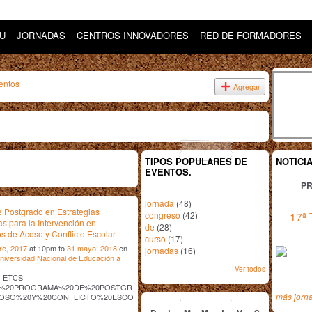
DU
JORNADAS
CENTROS INNOVADORES
RED DE FORMADORES
entos
Agregar
TIPOS POPULARES DE
NOTICI
EVENTOS.
PR
jornada
(48)
 Postgrado en Estrategias
congreso
(42)
17ª 
as para la Intervención en
de
(28)
s de Acoso y Conflicto Escolar
curso
(17)
re, 2017
at 10pm to
31 mayo, 2018
en
jornadas
(16)
niversidad Nacional de Educación a
.
Ver todos
os ETCS
%20PROGRAMA%20DE%20POSTGR
mayo
2018
más jorn
OSO%20Y%20CONFLICTO%20ESCO