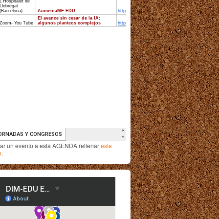
iar un evento a esta AGENDA rellenar
este
o
.