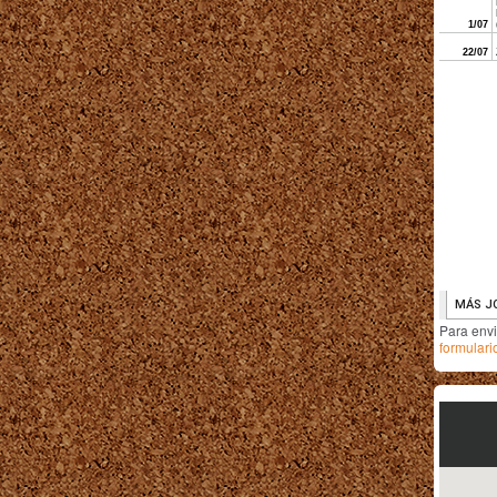
Para env
formulari