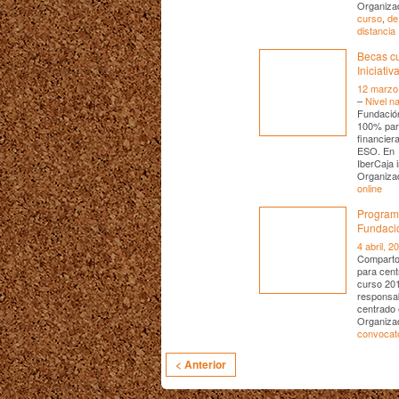
Organiza
curso
,
de
distancia
Becas cu
Iniciati
12 marzo
–
Nivel na
Fundación
100% para
financier
ESO. En m
IberCaja i
Organiza
online
Program
Fundaci
4 abril, 2
Comparto 
para cent
curso 20
responsab
centrado 
Organizad
convocat
< Anterior