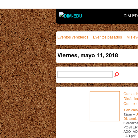
DIM-E
Eventos venideros
Eventos pasados
Mis ev
Viernes, mayo 11, 2018
Curso de
Didáctic
Contexto
1 diciemb
12pm –
U
Distancia
6 crédit
POSTER
ADO_AC
LAR.pdf