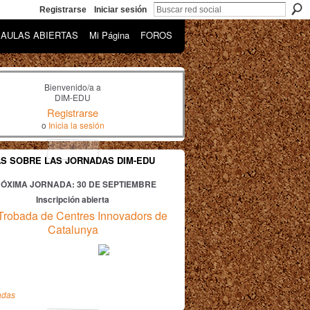
Registrarse
Iniciar sesión
AULAS ABIERTAS
Mi Página
FOROS
Bienvenido/a a
DIM-EDU
Registrarse
o
Inicia la sesión
AS SOBRE LAS JORNADAS DIM-EDU
ÓXIMA JORNADA: 30
DE SEPTIEMBRE
Inscripción abierta
Trobada de Centres Innovadors de
Catalunya
adas