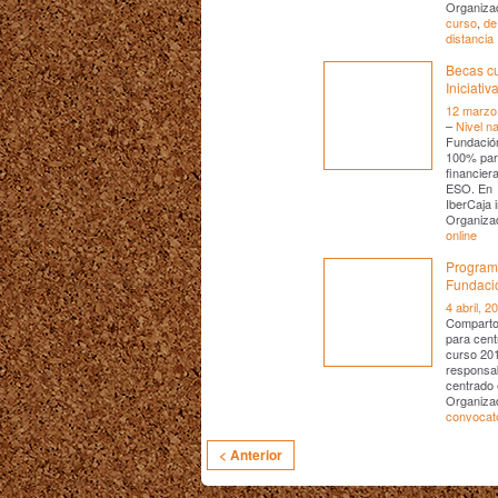
Organiza
curso
,
de
distancia
Becas cu
Iniciati
12 marzo
–
Nivel na
Fundación
100% para
financier
ESO. En m
IberCaja i
Organiza
online
Program
Fundaci
4 abril, 2
Comparto 
para cent
curso 20
responsab
centrado 
Organizad
convocat
< Anterior