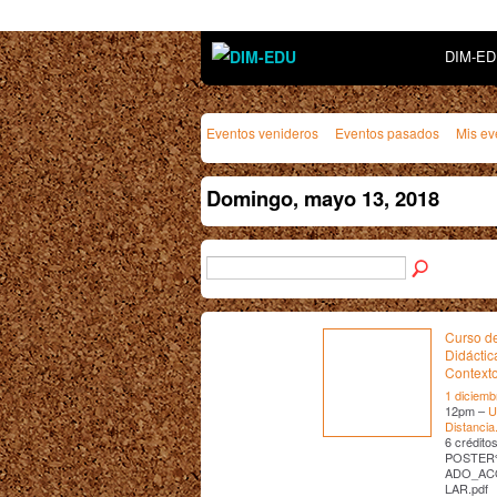
DIM-E
Eventos venideros
Eventos pasados
Mis ev
Domingo, mayo 13, 2018
Curso de
Didáctic
Contexto
1 diciemb
12pm –
U
Distancia
6 crédit
POSTER
ADO_AC
LAR.pdf