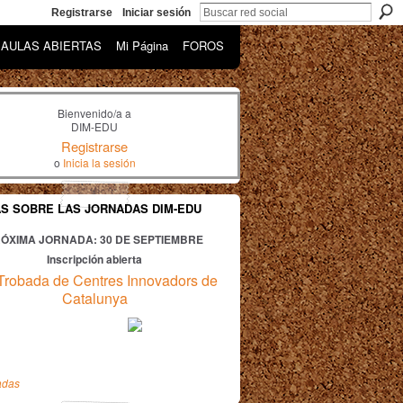
Registrarse
Iniciar sesión
AULAS ABIERTAS
Mi Página
FOROS
Bienvenido/a a
DIM-EDU
Registrarse
o
Inicia la sesión
AS SOBRE LAS JORNADAS DIM-EDU
ÓXIMA JORNADA: 30
DE SEPTIEMBRE
Inscripción abierta
Trobada de Centres Innovadors de
Catalunya
adas