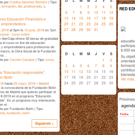
D
L
M
M
J
V
S
do por
Cristina Sánchez Romero
| Tipo:
,
formación
,
del
,
profesorado
,
a
,
1
2
3
4
5
RED ED
6
7
8
9
10
11
12
13
14
15
16
17
18
19
rso Educación Financiera e
20
21
22
23
24
25
26
va emprendedora
27
28
29
30
31
, 2018
at 5pm to
12 junio, 2018
en 7pm
cional - curso online
 IberCaja ofrece 30 becas de gratuidad
educativ
 el curso on line de educación
junio
2018
particip
a y emprendedora para profesores de
6.000 est
arzo, la Obra Social de la Fundación
D
L
M
M
J
V
S
nic
…
Su objet
do por
Carmen Campos
| Tipo:
curso
,
1
2
orientada
formació
3
4
5
6
7
8
9
contribui
10
11
12
13
14
15
16
a "Educación responsable",
bienesta
17
18
19
20
21
22
23
ón Botín
Ver más.
24
25
26
27
28
29
30
018
hasta
25 mayo, 2018
–
Madrid
la convocatoria de la Fundación Botín
ros de Madrid que quieran participar el
18-2019 en el programa "Educación
Próximo
le". Es un programa muy interesante,
en el
…
o por Fundación Botín | Tipo:
oria
,
fundación
,
botín
Siguiente >