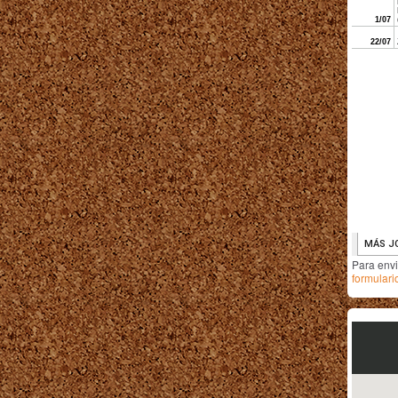
Para env
formulari