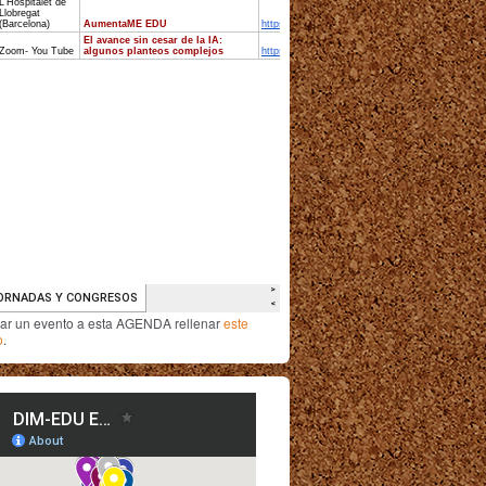
iar un evento a esta AGENDA rellenar
este
o
.