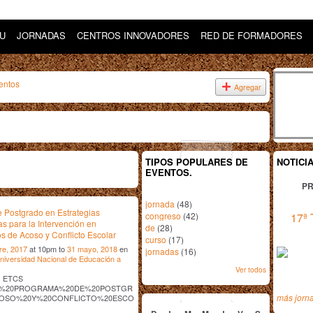
DU
JORNADAS
CENTROS INNOVADORES
RED DE FORMADORES
entos
Agregar
TIPOS POPULARES DE
NOTICI
EVENTOS.
PR
jornada
(48)
 Postgrado en Estrategias
congreso
(42)
17ª 
as para la Intervención en
de
(28)
s de Acoso y Conflicto Escolar
curso
(17)
re, 2017
at 10pm to
31 mayo, 2018
en
jornadas
(16)
niversidad Nacional de Educación a
.
Ver todos
os ETCS
%20PROGRAMA%20DE%20POSTGR
mayo
2018
más jorn
OSO%20Y%20CONFLICTO%20ESCO