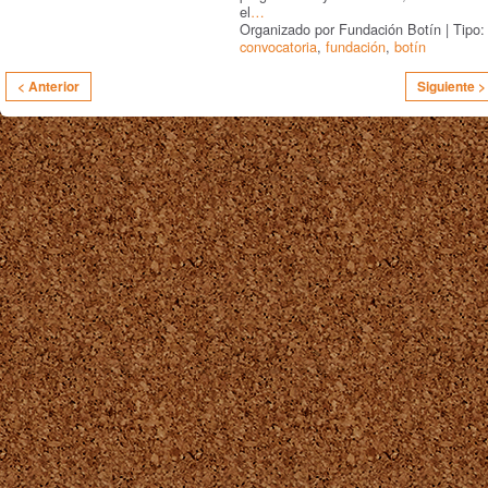
el
…
Organizado por Fundación Botín | Tipo:
convocatoria
,
fundación
,
botín
< Anterior
Siguiente >