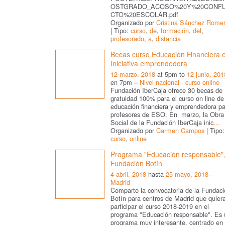
OSTGRADO_ACOSO%20Y%20CONFL
CTO%20ESCOLAR.pdf
Organizado por
Cristina Sánchez Rome
| Tipo:
curso
,
de
,
formación
,
del
,
profesorado
,
a
,
distancia
Becas curso Educación Financiera 
Iniciativa emprendedora
12 marzo, 2018
at 5pm to
12 junio, 201
en 7pm –
Nivel nacional - curso online
Fundación IberCaja ofrece 30 becas de
gratuidad 100% para el curso on line de
educación financiera y emprendedora pa
profesores de ESO. En marzo, la Obra
Social de la Fundación IberCaja inic
…
Organizado por
Carmen Campos
| Tipo:
curso
,
online
Programa "Educación responsable"
Fundación Botín
4 abril, 2018
hasta
25 mayo, 2018
–
Madrid
Comparto la convocatoria de la Fundaci
Botín para centros de Madrid que quier
participar el curso 2018-2019 en el
programa "Educación responsable". Es 
programa muy interesante, centrado en