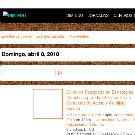
DIM-EDU
JORNADAS
CENTROS 
Eventos venideros
Eventos pasados
Mis eventos
Domingo, abril 8, 2018
Curso de Postgrado en Estrategias
Didácticas para la Intervención en
Contextos de Acoso y Conflicto
Escolar
1 diciembre, 2017
at 10pm to
31 mayo,
2018
en 12pm –
Universidad Nacional 
Educación a Distancia.
6 créditos ETCS
POSTER%20PROGRAMA%20DE%20