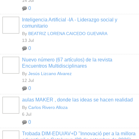
14 Jul
0
Inteligencia Artificial -IA - Liderazgo social y
comunitario
By
BEATRIZ LORENA CAICEDO GUEVARA
13 Jul
0
Nuevo número (67 artículos) de la revista
Encuentros Multidisciplinares
By
Jesús Lizcano Alvarez
12 Jul
0
aulas MAKER , donde las ideas se hacen realidad
By
Carlos Rivero Alloza
6 Jul
0
Trobada DIM-EDU/AV+D "Innovació per a la millora