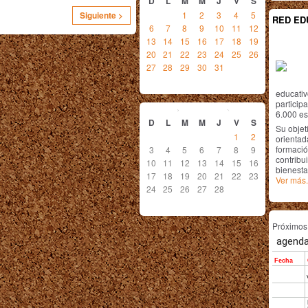
D
L
M
M
J
V
S
1
2
3
4
5
Siguiente >
RED ED
6
7
8
9
10
11
12
13
14
15
16
17
18
19
20
21
22
23
24
25
26
27
28
29
30
31
educativ
febrero
2013
particip
6.000 est
D
L
M
M
J
V
S
Su objet
1
2
orientada
formació
3
4
5
6
7
8
9
contribui
10
11
12
13
14
15
16
bienesta
17
18
19
20
21
22
23
Ver más.
24
25
26
27
28
Próximo