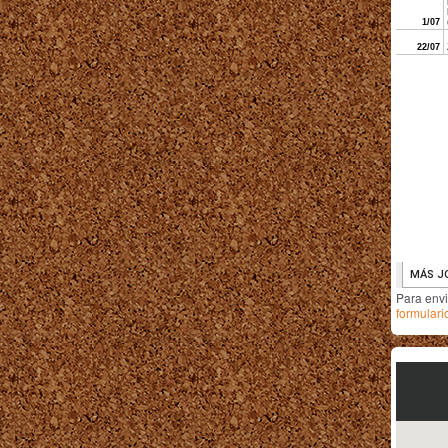
Para env
formulari