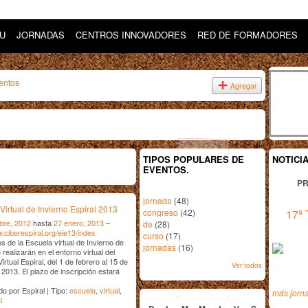
DU
JORNADAS
CENTROS INNOVADORES
RED DE FORMADORES
entos
Agregar
TIPOS POPULARES DE
NOTICI
EVENTOS.
PR
jornada
(48)
Virtual de Invierno Espiral 2013
congreso
(42)
17ª 
bre, 2012
hasta
27 enero, 2013
–
de
(28)
w.ciberespiral.org/eie13/index
curso
(17)
s de la Escuela virtual de Invierno de
jornadas
(16)
 realizarán en el entorno virtual del
rtual Espiral, del 1 de febrero al 15 de
Ver todos
2013. El plazo de inscripción estará
enero
2013
o por Espiral | Tipo:
escuela
,
virtual
,
más jorn
l