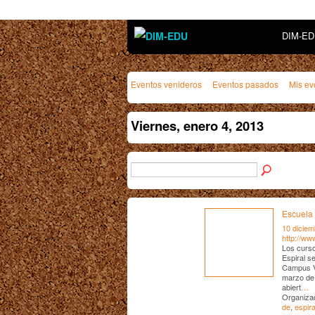
DIM-E
Eventos venideros
Eventos pasados
Mis ev
Viernes, enero 4, 2013
Escuela 
10 diciem
http://ww
Los curso
Espiral se
Campus Vi
marzo de 
abiert
…
Organizad
de
,
espira