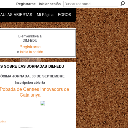
Registrarse
Iniciar sesión
AULAS ABIERTAS
Mi Página
FOROS
Bienvenido/a a
DIM-EDU
Registrarse
o
Inicia la sesión
AS SOBRE LAS JORNADAS DIM-EDU
ÓXIMA JORNADA: 30
DE SEPTIEMBRE
Inscripción abierta
Trobada de Centres Innovadors de
Catalunya
adas