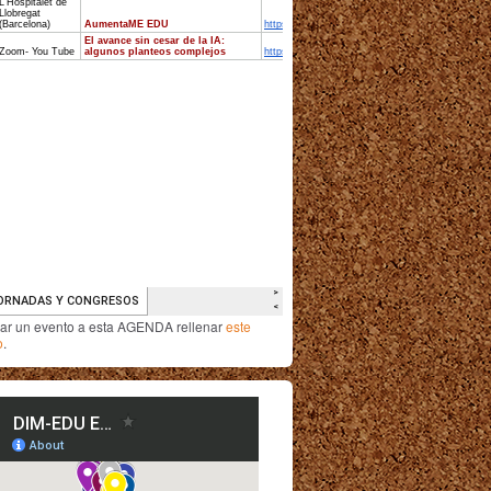
iar un evento a esta AGENDA rellenar
este
o
.