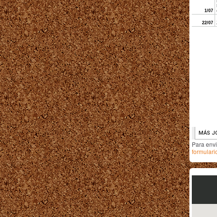
Para env
formulari