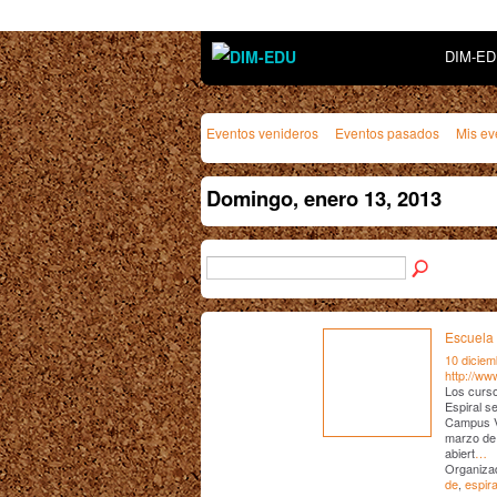
DIM-E
Eventos venideros
Eventos pasados
Mis ev
Domingo, enero 13, 2013
Escuela 
10 diciem
http://ww
Los curso
Espiral se
Campus Vi
marzo de 
abiert
…
Organizad
de
,
espira