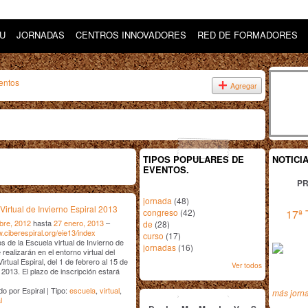
DU
JORNADAS
CENTROS INNOVADORES
RED DE FORMADORES
entos
Agregar
TIPOS POPULARES DE
NOTICI
EVENTOS.
PR
jornada
(48)
Virtual de Invierno Espiral 2013
congreso
(42)
17ª 
bre, 2012
hasta
27 enero, 2013
–
de
(28)
w.ciberespiral.org/eie13/index
curso
(17)
s de la Escuela virtual de Invierno de
jornadas
(16)
 realizarán en el entorno virtual del
rtual Espiral, del 1 de febrero al 15 de
Ver todos
2013. El plazo de inscripción estará
enero
2013
o por Espiral | Tipo:
escuela
,
virtual
,
más jorn
l