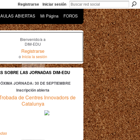
Registrarse
Iniciar sesión
AULAS ABIERTAS
Mi Página
FOROS
Bienvenido/a a
DIM-EDU
Registrarse
o
Inicia la sesión
AS SOBRE LAS JORNADAS DIM-EDU
ÓXIMA JORNADA: 30
DE SEPTIEMBRE
Inscripción abierta
Trobada de Centres Innovadors de
Catalunya
adas