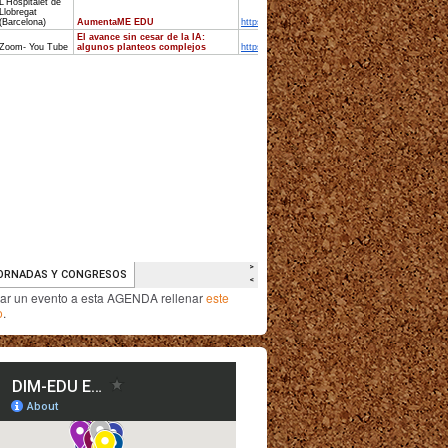
iar un evento a esta AGENDA rellenar
este
o
.