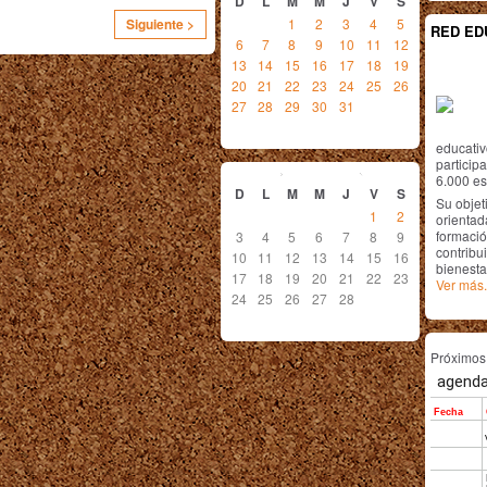
D
L
M
M
J
V
S
1
2
3
4
5
Siguiente >
RED ED
6
7
8
9
10
11
12
13
14
15
16
17
18
19
20
21
22
23
24
25
26
27
28
29
30
31
educativ
febrero
2013
particip
6.000 est
D
L
M
M
J
V
S
Su objet
1
2
orientada
formació
3
4
5
6
7
8
9
contribui
10
11
12
13
14
15
16
bienesta
17
18
19
20
21
22
23
Ver más.
24
25
26
27
28
Próximo