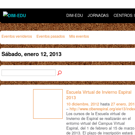
DIM-EDU
JORNADAS
CENTROS 
Eventos venideros
Eventos pasados
Mis eventos
Sábado, enero 12, 2013
Escuela Virtual de Invierno Espiral
2013
10 diciembre, 2012
hasta
27 enero, 201
–
http://www.ciberespiral.org/eie13/inde
Los cursos de la Escuela virtual de
Invierno de Espiral se realizarán en el
entorno virtual del Campus Virtual
Espiral, del 1 de febrero al 15 de marzo
de 2013. El plazo de inscripción estará