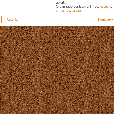
abiert
…
Organizado por Espiral | Tipo:
escuela
,
virtual
,
de
,
espiral
< Anterior
Siguiente >