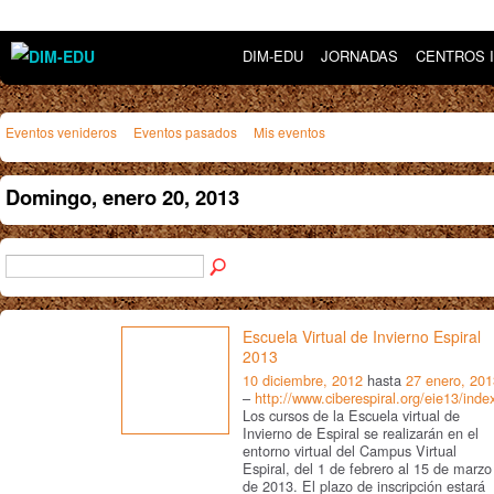
DIM-EDU
JORNADAS
CENTROS 
Eventos venideros
Eventos pasados
Mis eventos
Domingo, enero 20, 2013
Escuela Virtual de Invierno Espiral
2013
10 diciembre, 2012
hasta
27 enero, 201
–
http://www.ciberespiral.org/eie13/inde
Los cursos de la Escuela virtual de
Invierno de Espiral se realizarán en el
entorno virtual del Campus Virtual
Espiral, del 1 de febrero al 15 de marzo
de 2013. El plazo de inscripción estará