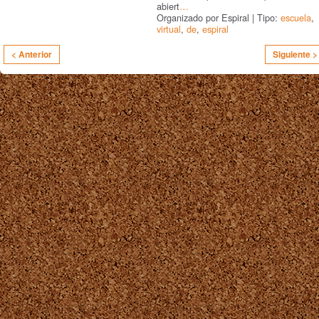
abiert
…
Organizado por Espiral | Tipo:
escuela
,
virtual
,
de
,
espiral
< Anterior
Siguiente >