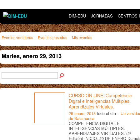
DIM-EDU
JORNADAS
CENTROS 
Eventos venideros
Eventos pasados
Mis eventos
Martes, enero 29, 2013
CURSO ON LINE: Competencia
Digital e Inteligencias Múltiples.
Aprendizajes Virtuales.
29 enero, 2013
todo el día –
Universida
de Salamanca
COMPETENCIA DIGITAL E
INTELIGENCIAS MÚLTIPLES.
APRENDIZAJES VIRTUALES. (2ª
Edición) INICIO: 29 DE ENERO Duraci