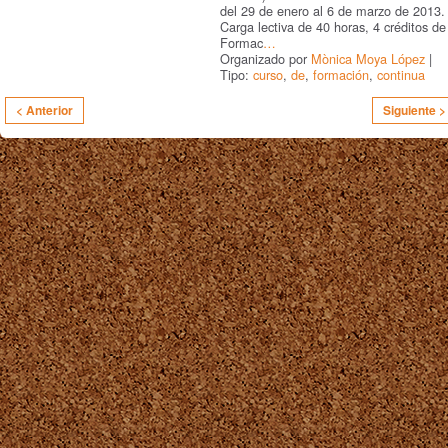
del 29 de enero al 6 de marzo de 2013.
Carga lectiva de 40 horas, 4 créditos de
Formac
…
Organizado por
Mònica Moya López
|
Tipo:
curso
,
de
,
formación
,
continua
< Anterior
Siguiente >