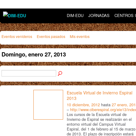
DIM-EDU
JORNADAS
CENTROS 
Eventos venideros
Eventos pasados
Mis eventos
Domingo, enero 27, 2013
Escuela Virtual de Invierno Espiral
2013
10 diciembre, 2012
hasta
27 enero, 201
–
http://www.ciberespiral.org/eie13/inde
Los cursos de la Escuela virtual de
Invierno de Espiral se realizarán en el
entorno virtual del Campus Virtual
Espiral, del 1 de febrero al 15 de marzo
de 2013. El plazo de inscripción estará