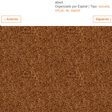
abiert
…
Organizado por Espiral | Tipo:
escuela
,
virtual
,
de
,
espiral
< Anterior
Siguiente >