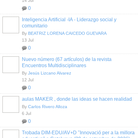
14 Jul
0
Inteligencia Artificial -IA - Liderazgo social y
comunitario
By
BEATRIZ LORENA CAICEDO GUEVARA
13 Jul
0
Nuevo número (67 artículos) de la revista
Encuentros Multidisciplinares
By
Jesús Lizcano Alvarez
12 Jul
0
aulas MAKER , donde las ideas se hacen realidad
By
Carlos Rivero Alloza
6 Jul
0
Trobada DIM-EDU/AV+D "Innovació per a la millora