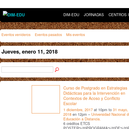
DIM-EDU
JORNADAS
CENTROS 
Eventos venideros
Eventos pasados
Mis eventos
Jueves, enero 11, 2018
Curso de Postgrado en Estrategias
Didácticas para la Intervención en
Contextos de Acoso y Conflicto
Escolar
1 diciembre, 2017
at 10pm to
31 mayo,
2018
en 12pm –
Universidad Nacional 
Educación a Distancia.
6 créditos ETCS
POSTER%20PROGRAMA%20DE%20