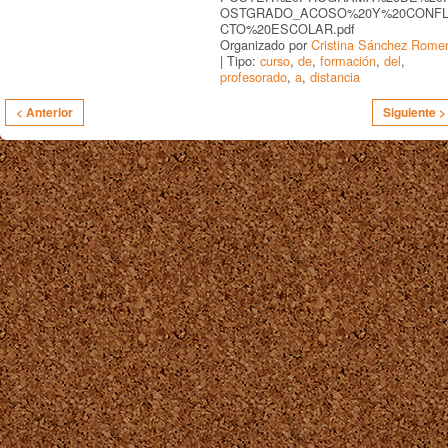
OSTGRADO_ACOSO%20Y%20CONFL
CTO%20ESCOLAR.pdf
Organizado por
Cristina Sánchez Rome
| Tipo:
curso
,
de
,
formación
,
del
,
profesorado
,
a
,
distancia
< Anterior
Siguiente >