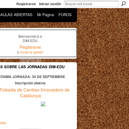
Registrarse
Iniciar sesión
AULAS ABIERTAS
Mi Página
FOROS
Bienvenido/a a
DIM-EDU
Registrarse
o
Inicia la sesión
AS SOBRE LAS JORNADAS DIM-EDU
ÓXIMA JORNADA: 30
DE SEPTIEMBRE
Inscripción abierta
Trobada de Centres Innovadors de
Catalunya
adas