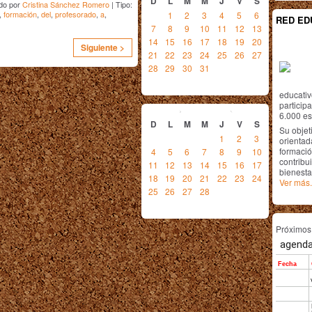
D
L
M
M
J
V
S
do por
Cristina Sánchez Romero
| Tipo:
,
formación
,
del
,
profesorado
,
a
,
1
2
3
4
5
6
RED ED
7
8
9
10
11
12
13
14
15
16
17
18
19
20
Siguiente >
21
22
23
24
25
26
27
28
29
30
31
educativ
febrero
2018
particip
6.000 est
D
L
M
M
J
V
S
Su objet
1
2
3
orientada
formació
4
5
6
7
8
9
10
contribui
11
12
13
14
15
16
17
bienesta
18
19
20
21
22
23
24
Ver más.
25
26
27
28
Próximo