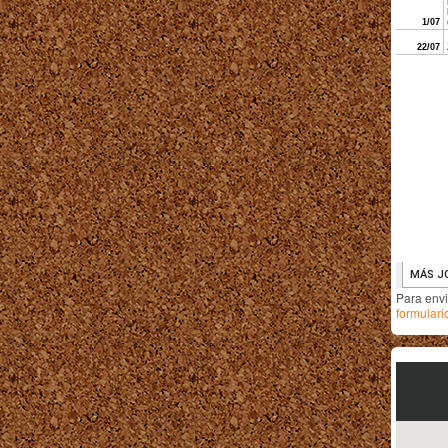
Para env
formulari