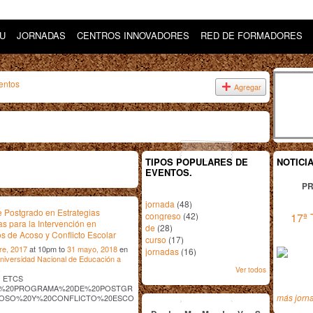
DU
JORNADAS
CENTROS INNOVADORES
RED DE FORMADORES
entos
Agregar
TIPOS POPULARES DE
NOTICI
EVENTOS.
PR
jornada
(48)
 Postgrado en Estrategias
congreso
(42)
17ª 
as para la Intervención en
de
(28)
s de Acoso y Conflicto Escolar
curso
(17)
re, 2017
at 10pm to
31 mayo, 2018
en
jornadas
(16)
niversidad Nacional de Educación a
.
Ver todos
os ETCS
%20PROGRAMA%20DE%20POSTGR
enero
2018
más jorn
OSO%20Y%20CONFLICTO%20ESCO