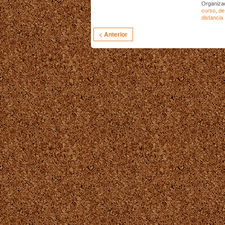
Organiza
curso
,
de
distancia
< Anterior