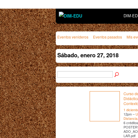
DIM-E
Eventos venideros
Eventos pasados
Mis ev
Sábado, enero 27, 2018
Curso de
Didáctic
Contexto
1 diciemb
12pm –
U
Distancia
6 crédit
POSTER
ADO_AC
LAR.pdf