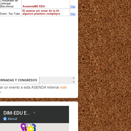
iar un evento a esta AGENDA rellenar
este
o
.