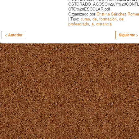
OSTGRADO_ACOSO%20Y%20CONFL
CTO%20ESCOLAR.pdf
Organizado por
Cristina Sánchez Rome
| Tipo:
curso
,
de
,
formación
,
del
,
profesorado
,
a
,
distancia
< Anterior
Siguiente >