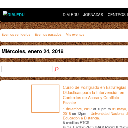
DIM-EDU
JORNADAS
CENTROS 
Eventos venideros
Eventos pasados
Mis eventos
Miércoles, enero 24, 2018
Curso de Postgrado en Estrategias
Didácticas para la Intervención en
Contextos de Acoso y Conflicto
Escolar
1 diciembre, 2017
at 10pm to
31 mayo,
2018
en 12pm –
Universidad Nacional 
Educación a Distancia.
6 créditos ETCS
POSTER%20PROGRAMA%20DE%20