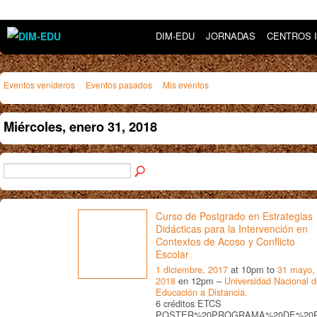
DIM-EDU
JORNADAS
CENTROS 
Eventos venideros
Eventos pasados
Mis eventos
Miércoles, enero 31, 2018
Curso de Postgrado en Estrategias
Didácticas para la Intervención en
Contextos de Acoso y Conflicto
Escolar
1 diciembre, 2017
at 10pm to
31 mayo,
2018
en 12pm –
Universidad Nacional 
Educación a Distancia.
6 créditos ETCS
POSTER%20PROGRAMA%20DE%20