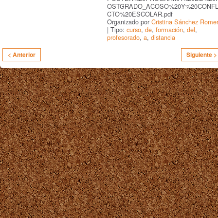
OSTGRADO_ACOSO%20Y%20CONFL
CTO%20ESCOLAR.pdf
Organizado por
Cristina Sánchez Rome
| Tipo:
curso
,
de
,
formación
,
del
,
profesorado
,
a
,
distancia
< Anterior
Siguiente >