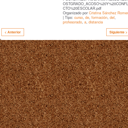
OSTGRADO_ACOSO%20Y%20CONFL
CTO%20ESCOLAR.pdf
Organizado por
Cristina Sánchez Rome
| Tipo:
curso
,
de
,
formación
,
del
,
profesorado
,
a
,
distancia
< Anterior
Siguiente >