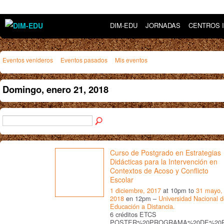
DIM-EDU
JORNADAS
CENTROS 
Eventos venideros
Eventos pasados
Mis eventos
Domingo, enero 21, 2018
Curso de Postgrado en Estrategias
Didácticas para la Intervención en
Contextos de Acoso y Conflicto
Escolar
1 diciembre, 2017
at 10pm to
31 mayo,
2018
en 12pm –
Universidad Nacional 
Educación a Distancia.
6 créditos ETCS
POSTER%20PROGRAMA%20DE%20