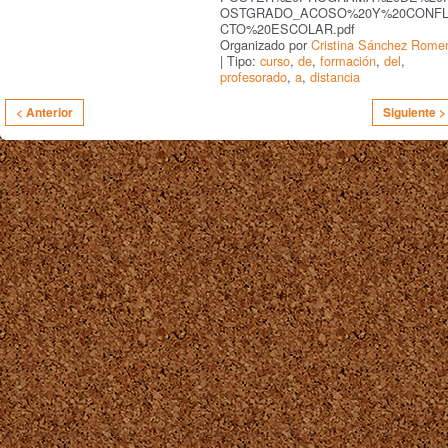
OSTGRADO_ACOSO%20Y%20CONFL
CTO%20ESCOLAR.pdf
Organizado por
Cristina Sánchez Rome
| Tipo:
curso
,
de
,
formación
,
del
,
profesorado
,
a
,
distancia
< Anterior
Siguiente >