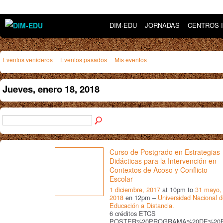
DIM-EDU
JORNADAS
CENTROS 
Eventos venideros
Eventos pasados
Mis eventos
Jueves, enero 18, 2018
Curso de Postgrado en Estrategias
Didácticas para la Intervención en
Contextos de Acoso y Conflicto
Escolar
1 diciembre, 2017
at 10pm to
31 mayo,
2018
en 12pm –
Universidad Nacional 
Educación a Distancia.
6 créditos ETCS
POSTER%20PROGRAMA%20DE%20