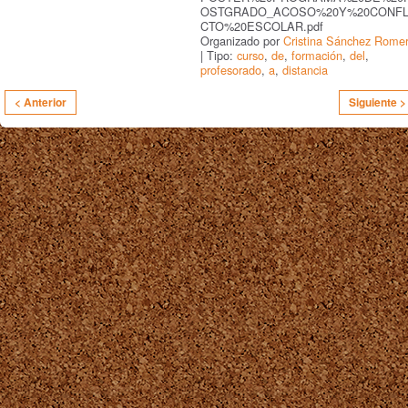
OSTGRADO_ACOSO%20Y%20CONFL
CTO%20ESCOLAR.pdf
Organizado por
Cristina Sánchez Rome
| Tipo:
curso
,
de
,
formación
,
del
,
profesorado
,
a
,
distancia
< Anterior
Siguiente >