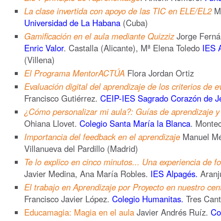
La clase invertida con apoyo de las TIC en ELE/EL2
Ma
Universidad de La Habana
(Cuba)
Gamificación en el aula mediante Quizziz
Jorge Ferná
Enric Valor
. Castalla (Alicante), Mª Elena Toledo
IES 
(Villena)
El Programa MentorACTÚA
Flora Jordan Ortiz
Evaluación digital del aprendizaje de los criterios de e
Francisco Gutiérrez.
CEIP-IES Sagrado Corazón de J
¿Cómo personalizar mi aula?: Guías de aprendizaje y 
Ohiana Llovet.
Colegio Santa María la Blanca
. Monte
Importancia del feedback en el aprendizaje
Manuel M
Villanueva del Pardillo (Madrid)
Te lo explico en cinco minutos... Una experiencia de f
Javier Medina, Ana María Robles.
IES Alpagés.
Aranj
El trabajo en Aprendizaje por Proyecto en nuestro cen
Francisco Javier López.
Colegio Humanitas.
Tres Cant
Educamagia: Magia en el aula
Javier Andrés Ruíz.
Co