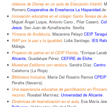
clásicos de Disney en un aula de Educación Infantil
.
M
Romero.
Cooperativa de Enseñanza La Hispanidad
.de
Innovación educativa en el colegio Santa Teresa de Je
Miguel Ángel Luque, Antonio Cano , Pilar Casero.
Col
Jesús
. San Juan de Aznalfarache. Sevilla
Yincana de Andalucía
.
Macarena Pelayo
CEIP Taragui
RAP por la paz y la igualdad
.
Lidia Santiago.
IES Rafa
Málaga.
Proyecto de patios en el CEIP Florida
.
*Enrique Laca
Alicante
, Guadalupe Pérez.
CEFIRE de Elche
Muestras Estilismo con verdura
. Sandra Díaz.
Centro 
Calahorra (La Rioja)
Biblioteca Inclusiva
.
Maria Del Rosario Ramos
CPEIP 
Peralta (Navarra).
Una experiencia educativa de gamificación en Primari
recurso
.
Rosabel Martínez.
Universidad de Alicante
.
Dinámicas de teatralización en el aula
.
Eva María Jes
Balbuena
. Valdepeñas (Ciudad Real) .