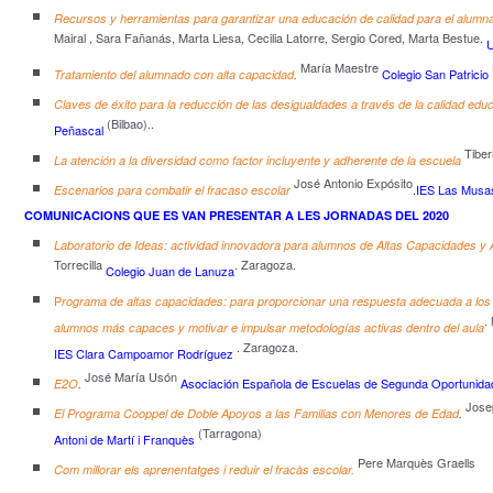
Recursos y herramientas para garantizar una educación de calidad para el alumn
Mairal , Sara Fañanás, Marta Liesa, Cecilia Latorre, Sergio Cored, Marta Bestue.
María Maestre
Colegio San Patricio
Tratamiento del alumnado con alta capacidad
.
Claves de éxito para la reducción de las desigualdades a través de la calidad educ
(Bilbao)..
Peñascal
Tiber
La atención a la diversidad como factor incluyente y adherente de la escuela
José Antonio Expósito
.IES Las Musa
Escenarios para combatir el fracaso escolar
COMUNICACIONS QUE ES VAN PRESENTAR A LES JORNADAS DEL 2020
Laboratorio de Ideas: actividad innovadora para alumnos de Altas Capacidades y 
Torrecilla
. Zaragoza.
Colegio Juan de Lanuza
P
rograma de altas capacidades: para proporcionar una respuesta adecuada a los 
.
alumnos más capaces y motivar e impulsar metodologías activas dentro del aula
. Zaragoza.
IES Clara Campoamor Rodríguez
José María Usón
Asociación Española de Escuelas de Segunda Oportunida
E2O
.
Josep
El Programa Cooppel de Doble Apoyos a las Familias con Menores de Edad
.
(Tarragona)
Antoni de Martí i Franquès
Pere Marquès Graells
Com millorar els aprenentatges i reduir el fracàs escolar.