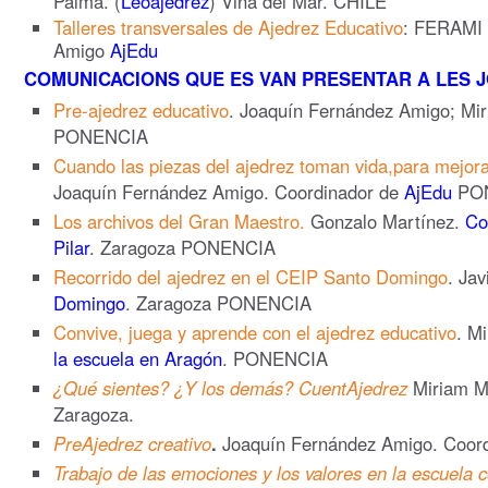
Palma. (
Leoajedrez
) Viña del Mar. CHILE
Talleres transversales de Ajedrez Educativo
: FERAMI 
Amigo
AjEdu
COMUNICACIONS QUE ES VAN PRESENTAR A LES J
Pre-ajedrez educativo
. Joaquín Fernández Amigo; Mir
PONENCIA
Cuando las piezas del ajedrez toman vida,para mejora
Joaquín Fernández Amigo. Coordinador de
AjEdu
PO
Los archivos del Gran Maestro.
Gonzalo Martínez.
Co
Pilar
. Zaragoza PONENCIA
Recorrido del ajedrez en el CEIP Santo Domingo
. Jav
Domingo
. Zaragoza PONENCIA
Convive, juega y aprende con el ajedrez educativo
. M
la escuela en Aragón
. PONENCIA
¿Qué sientes? ¿Y los demás? CuentAjedrez
Miriam M
Zaragoza.
PreAjedrez creativo
.
Joaquín Fernández Amigo. Coor
Trabajo de las emociones y los valores en la escuela c