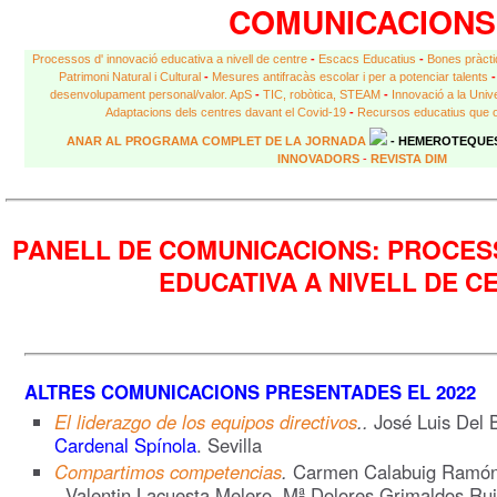
COMUNICACIONS
Processos d' innovació educativa a nivell de centre
-
Escacs Educatius
-
Bones pràcti
Patrimoni Natural i Cultural
-
Mesures antifracàs escolar i per a potenciar talents
-
desenvolupament personal/valor. ApS
-
TIC, robòtica, STEAM
-
Innovació a la Unive
Adaptacions dels centres davant el Covid-19
-
Recursos educatius que o
ANAR AL PROGRAMA COMPLET DE LA JORNADA
- HEMEROTEQUE
INNOVADORS
-
REVISTA DIM
PANELL DE COMUNICACIONS: PROCES
EDUCATIVA A NIVELL DE C
ALTRES COMUNICACIONS PRESENTADES EL 2022
El liderazgo de los equipos directivos
..
José Luis Del 
Cardenal Spínola
. Sevilla
Compartimos competencias
.
Carmen Calabuig Ramón,
, Valentin Lacuesta Melero, Mª Dolores Grimaldos Rui