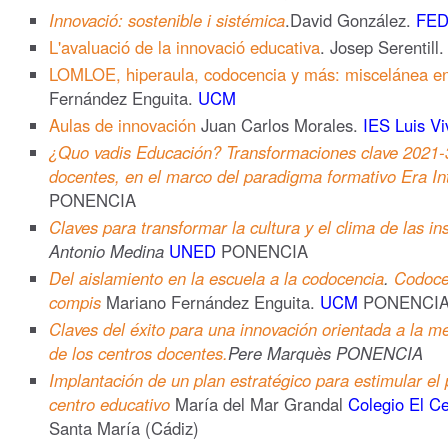
Innovació: sostenible i sistémica
.David González.
FE
L'avaluació de la innovació educativa
. Josep Serentill
LOMLOE, hiperaula, codocencia y más: miscelánea 
Fernández Enguita.
UCM
Aulas de innovación
Juan Carlos Morales.
IES Luis Vi
¿Quo vadis Educación? Transformaciones clave 2021-3
docentes, en el marco del paradigma formativo Era In
PONENCIA
Claves para transformar la cultura y el clima de las in
Antonio Medina
UNED
PONENCIA
Del aislamiento en la escuela a la codocencia
.
Codocen
compis
Mariano Fernández Enguita.
UCM
PONENCI
Claves del éxito para una innovación orientada a la me
de los centros docentes.
Pere Marquès PONENCIA
Implantación de un plan estratégico para estimular e
centro educativo
María del Mar Grandal
Colegio El Ce
Santa María (Cádiz)