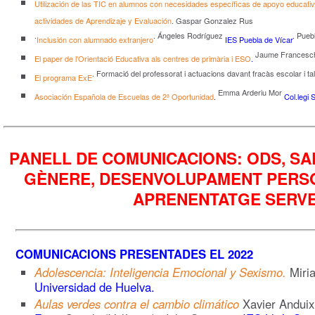
Utilización de las TIC en alumnos con necesidades específicas de apoyo educati
actividades de Aprendizaje y Evaluación
.
Gaspar Gonzalez Rus
.
. Ángeles Rodríguez
. Pueb
Inclusión con alumnado extranjero
IES Puebla de Vícar
Jaume Frances
El paper de l'Orientació Educativa als centres de primària i ESO
.
. Formació del professorat i actuacions davant fracàs escolar i ta
El programa ExE
Emma Arderiu Mor
Asociación Española de Escuelas de 2ª Oportunidad
.
Col.legi 
PANELL DE COMUNICACIONS: ODS, SAL
GÈNERE, DESENVOLUPAMENT PERSO
APRENENTATGE SERVE
COMUNICACIONS PRESENTADES EL 2022
Adolescencia: Inteligencia Emocional y Sexismo
.
Miri
Universidad de Huelva.
Aulas verdes contra el cambio climático
Xavier Anduix