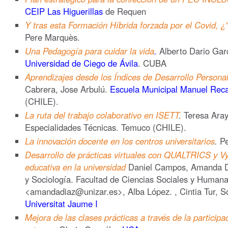
CEIP Las Higuerillas
de Requen
Y tras esta Formación Híbrida forzada por el Covid, ¿
Pere Marquès.
Una Pedagogía para cuidar la vida
.
Alberto Dario Garc
Universidad de Ciego de Ávila
. CUBA
Aprendizajes desde los Índices de Desarrollo Personal
Cabrera, Jose Arbulú.
Escuela Municipal Manuel Reca
(CHILE).
La ruta del trabajo colaborativo en ISETT
.
Teresa Araya
Especialidades Técnicas. Temuco (CHILE).
La innovación docente en los centros universitarios
.
Pe
Desarrollo de prácticas virtuales con QUALTRICS y Vy
educativa en la universidad
Daniel Campos, Amanda Di
y Sociología. Facultad de Ciencias Sociales y Humana
<amandadiaz@unizar.es>, Alba López. , Cintia Tur, S
Universitat Jaume I
Mejora de las clases prácticas a través de la participa