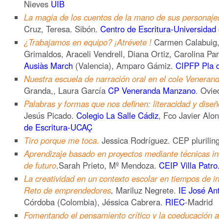
Nieves
UIB
La magia de los cuentos de la mano de sus personaje
Cruz, Teresa. Sibón.
Centro de Escritura-Universidad
¿Trabajamos en equipo? ¡Atrévete !
Carmen Calabuig, 
Grimaldos, Araceli Vendrell, Diana Ortiz, Carolina Par
Ausiàs March
(Valencia), Amparo Gámiz.
CIPFP Pla d
Nuestra escuela de narración oral en el cole Venera
Granda,, Laura García
CP Veneranda Manzano
. Ovie
Palabras y formas que nos definen: literacidad y dise
Jesús Picado.
Colegio La Salle Cádiz
, Fco Javier Alo
de Escritura-UCAÇ
Tiro porque me toca
.
Jessica Rodríguez. CEP plurilin
Aprendizaje basado en proyectos mediante técnicas in
de futuro
.Sarah Prieto, Mº Mendoza.
CEIP Villa Patro
La creatividad en un contexto escolar en tiempos de i
Reto de emprendedores
.
Mariluz Negrete.
IE José An
Córdoba (Colombia), Jéssica Cabrera.
RIEC
-Madrid
Fomentando el pensamiento crítico y la coeducación a