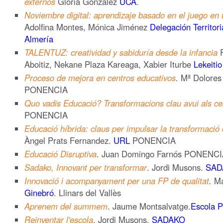
externos
Gloria González
UCA
.
Noviembre digital: aprendizaje basado en el juego en
Adolfina Montes, Mónica Jiménez
Delegación Territor
Almería
TALENTUZ: creatividad y sabiduría desde la infancia
F
Aboitiz, Nekane Plaza Kareaga, Xabier Iturbe
Lekeiti
Proceso de mejora en centros educativos
. Mª Dolore
PONENCIA
Quo vadis Educació? Transformacions clau avui als ce
PONENCIA
Educació híbrida: claus per impulsar la transformació di
Àngel Prats Fernandez.
URL
PONENCIA
Educació Disruptiva
. Juan Domingo Farnós PONENC
Sadako, Innovant per transformar
. Jordi Musons.
SAD
Innovació i acompanyament per una FP de qualitat
.
Ma
Ginebró
. Llinars del Vallès
Aprenem del summem
. Jaume Montsalvatge.
Escola P
Reinventar l'escola
. Jordi Musons.
SADAKO