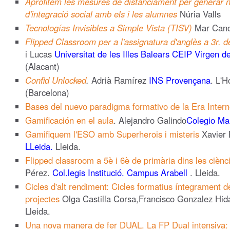
Aprofitem les mesures de distanciament per generar n
d'integració social amb els i les alumnes
Núria Valls
Tecnologías Invisibles a Simple Vista (TISV)
Mar Can
Flipped Classroom per a l'assignatura d'anglès a 3r. d
i Lucas
Universitat de les Illes Balears
CEIP Virgen de
(Alacant)
Confid Unlocked
.
Adrià Ramírez
INS Provençana
. L'H
(Barcelona)
Bases del nuevo paradigma formativo de la Era Intern
Gamificación en el aula
. Alejandro Galindo
Colegio Ma
Gamifiquem l'ESO amb Superherois i misteris
Xavier
LLeida.
Lleida.
Flipped classroom a 5è i 6è de primària dins les ciènc
Pérez.
Col.legis Institució. Campus Arabell
. Lleida.
Cicles d'alt rendiment: Cicles formatius íntegrament 
projectes
Olga Castilla Corsa,Francisco Gonzalez Hi
Lleida.
Una nova manera de fer DUAL. La FP Dual intensiva: 