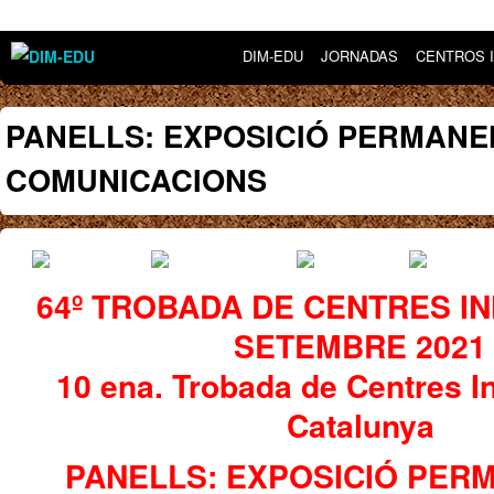
DIM-EDU
JORNADAS
CENTROS 
PANELLS: EXPOSICIÓ PERMANE
COMUNICACIONS
64º TROBADA DE CENTRES I
SETEMBRE 2021
10 ena. Trobada de Centres I
Catalunya
PANELLS: EXPOSICIÓ PER