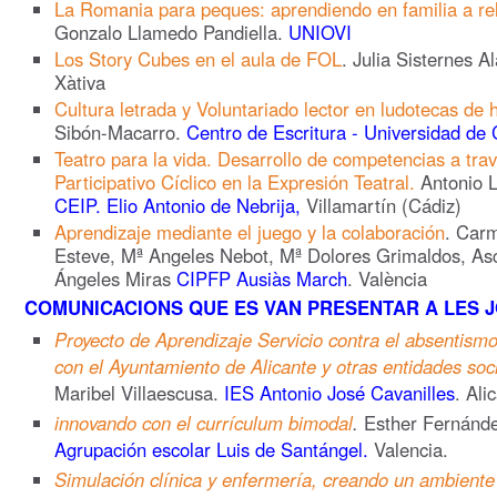
La Romania para peques: aprendiendo en familia a rel
Gonzalo Llamedo Pandiella.
UNIOVI
Los Story Cubes en el aula de FOL
. Julia Sisternes Al
Xàtiva
Cultura letrada y Voluntariado lector en ludotecas de h
Sibón-Macarro.
Centro de Escritura - Universidad de 
Teatro para la vida. Desarrollo de competencias a tra
Participativo Cíclico en la Expresión Teatral.
Antonio 
CEIP. Elio Antonio de Nebrija,
Villamartín (Cádiz)
Aprendizaje mediante el juego y la colaboración
. Car
Esteve, Mª Angeles Nebot, Mª Dolores Grimaldos, As
Ángeles Miras
CIPFP Ausiàs March
. València
COMUNICACIONS QUE ES VAN PRESENTAR A LES J
Proyecto de Aprendizaje Servicio contra el absentismo
con el Ayuntamiento de Alicante y otras entidades soc
Maribel Villaescusa.
IES Antonio José Cavanilles
. Ali
innovando con el currículum bimodal
.
Esther Fernánde
Agrupación escolar Luis de Santángel.
Valencia.
Simulación clínica y enfermería, creando un ambiente