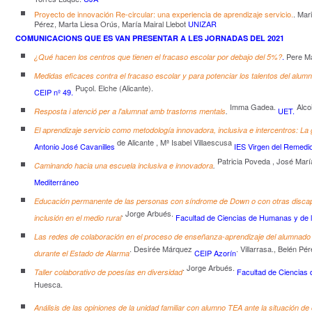
Proyecto de innovación Re-circular: una experiencia de aprendizaje servicio.
. Mar
Pérez, Marta Liesa Orús, María Mairal Llebot
UNIZAR
COMUNICACIONS QUE ES VAN PRESENTAR A LES JORNADAS DEL 2021
.
Pere M
¿Qué hacen los centros que tienen el fracaso escolar por debajo del 5%?
Medidas eficaces contra el fracaso escolar y para potenciar los talentos del alum
Puçol. Elche (Alicante).
CEIP nº 49.
Imma Gadea.
Alco
UET.
Resposta i atenció per a l'alumnat amb trastorns mentals
.
El aprendizaje servicio como metodología innovadora, inclusiva e intercentros: La g
de Alicante , Mª Isabel Villaescusa
Antonio José Cavanilles
IES Virgen del Remedi
Patricia Poveda , José Marí
Caminando hacia una escuela inclusiva e innovadora
.
Mediterráneo
Educación permanente de las personas con síndrome de Down o con otras discapa
. Jorge Arbués.
Facultad de Ciencias de Humanas y de 
inclusión en el medio rural
Las redes de colaboración en el proceso de enseñanza-aprendizaje del alumnado 
. Desirée Márquez
. Villarrasa., Belén P
CEIP Azorín
durante el Estado de Alarma
. Jorge Arbués.
Facultad de Ciencias
Taller colaborativo de poesías en diversidad
Huesca.
Análisis de las opiniones de la unidad familiar con alumno TEA ante la situación d