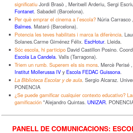
significatiu
Jordi Brasò , Meritxell Arderiu, Sergi Escr
Fontanet
. Sabadell (Barcelona).
Per què emprar el cinema a l’escola?
Núria Carrasco 
Balmes.
Mataró (Barcelona).
Potencia les teves habilitats i marca la diferència
. Lau
Solanes.Carme Giménez Félix.
EscHotur
. Lleida.
Sóc escola, hi participo
David Castillon Posino. Coord
Escola La Candela
. Valls (Tarragona).
Triem un rumb. Superem els sis mons
. Mercè Perisé 
Institut Mollerussa IV
y
Escola FEDAC Guissona
.
La Biblioteca Escolar y de aula
. Sergio Alcaraz. Univ
PONENCIA
¿Se puede gamificar cualquier contexto educativo? La
gamificación
*Alejandro Quintas.
UNIZAR
. PONENCI
PANELL DE COMUNICACIONS: ESCOL