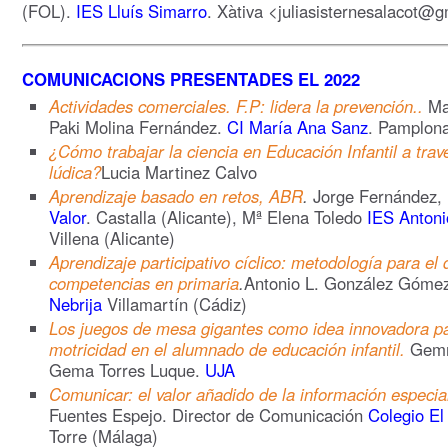
(FOL).
IES Lluís Simarro
. Xàtiva <juliasisternesalacot@
COMUNICACIONS PRESENTADES EL 2022
Actividades comerciales. F.P: lidera la prevención.
.
Mai
Paki Molina Fernández.
CI María Ana Sanz
. Pamplon
¿Cómo trabajar la ciencia en Educación Infantil a trav
lúdica?
Lucia Martinez Calvo
Aprendizaje basado en retos, ABR
.
Jorge Fernández, 
Valor
. Castalla (Alicante), Mª Elena Toledo
IES Antoni
Villena (Alicante)
Aprendizaje participativo cíclico: metodología para el 
competencias en primaria
.
Antonio L. González Góme
Nebrija
Villamartín (Cádiz)
Los juegos de mesa gigantes como idea innovadora pa
motricidad en el alumnado de educación infantil.
Gemm
Gema Torres Luque.
UJA
Comunicar: el valor añadido de la información especia
Fuentes Espejo. Director de Comunicación
Colegio El
Torre (Málaga)