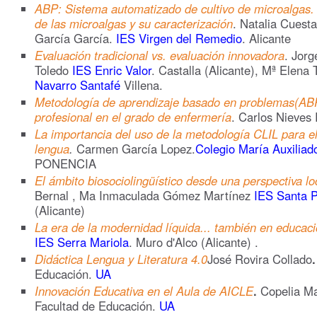
ABP: Sistema automatizado de cultivo de microalgas. 
de las microalgas y su caracterización
. Natalia Cuesta
García García.
IES Virgen del Remedio
. Alicante
Evaluación tradicional vs. evaluación innovadora
. Jorg
Toledo
IES Enric Valor
. Castalla (Alicante), Mª Elena
Navarro Santafé
Villena.
Metodología de aprendizaje basado en problemas(ABP)
profesional en el grado de enfermería
. Carlos Nieves
La importancia del uso de la metodología CLIL para e
lengua
.
Carmen García Lopez.
Colegio María Auxiliad
PONENCIA
El ámbito biosociolingüístico desde una perspectiva lo
Bernal , Ma Inmaculada Gómez Martínez
IES Santa P
(Alicante)
La era de la modernidad líquida... también en educac
IES Serra Mariola
. Muro d'Alco (Alicante) .
Didáctica Lengua y Literatura 4.0
José Rovira Collado
.
Educación.
UA
Innovación Educativa en el Aula de AICLE
.
Copelia Ma
Facultad de Educación.
UA