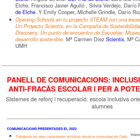
Elche, Francisco Javier Agulló , Silvia Verdejo, Darío
de Elche
. Y Emily Cooper
,
Michelle Grindle, Darío Ro
Opening Schools en tu proyecto STEAM con una escen
Un Proyecto Scientix, en la Campaña de Sostenibili
Discovery. Un punto de encuentro de Escuelas, Museos
desarrollo sostenible.
Mª Carmen Díez
Scientix
, Mª C
UMH
PANELL DE COMUNICACIONS: INCLUSI
ANTI-FRACÀS ESCOLAR I PER A POT
Sistemes de reforç i recuperació: escola inclusiva orien
alumnes
COMUNICACIONS PRESENTADES EL 2022
Yolan
Trabajando las altas capacidades artísticas desde la universidad de Cádiz
. .