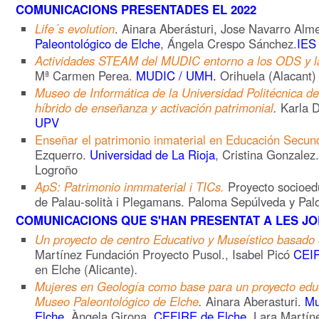
COMUNICACIONS PRESENTADES EL 2022
Life´s evolution
. Ainara Aberásturi, Jose Navarro Alm
Paleontológico de Elche
, Ángela Crespo Sánchez.
IES 
Actividades STEAM del MUDIC entorno a los ODS y la
Mª Carmen Perea.
MUDIC / UMH.
Orihuela (Alacant)
Museo de Informática de la Universidad Politécnica de
híbrido de enseñanza y activación patrimonial
.
Karla D
UPV
Enseñar el patrimonio inmaterial en Educación Secun
Ezquerro.
Universidad de La Rioja
, Cristina Gonzalez
Logroño
ApS: Patrimonio inmmaterial i TICs.
Proyecto socioedu
de Palau-solità i Plegamans. Paloma Sepúlveda y Pal
COMUNICACIONS QUE S'HAN PRESENTAT A LES JO
Un proyecto de centro Educativo y Museístico basado 
Martínez Fundación Proyecto Pusol., Isabel Picó
CEIP
en Elche (Alicante)
.
Mujeres en Geología como base para un proyecto educ
Museo Paleontológico de Elche
.
Ainara Aberasturi.
Mu
Elche
. Àngela Girona.
CEFIRE de Elche
, Lara Martín