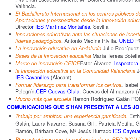
València.
El Bachillerato Internacional en los centros públicos d
Aportaciones y perspectivas desde la innovación educa
Directo
r IES Martínez Montañés
. Sevilla
Innovaciones educativas ante las situaciones de incert
líderes pedagógicos
. Antonio Medina Rivilla.
UNED
P
La innovación educativa en Andalucía
Julio Rodríguez
Bases de la innovación educativa
María Teresa Botell
Marco de innovación CEICE
Ester Álvarez.
Inspectora
la innovación educativa en la Comunidad Valenciana
J
IES Cavanilles
(Alacant)
Formar liderazgo para transformar los centros
.
Isabel
Pelegrín
.
CEP Cuevas-Olula.
Cuevas del Almanzora 
Mucho más que escuela
Ramón Rodríguez Galán P
COMUNICACIONS QUE S'HAN PRESENTAT A LES JO
Trabajo por ámbitos: una experiencia gamificada.
Esthe
Galán, Laura Navarro, Susana Gil , Patricia Motilla, G
Ramón, Bárbara Cove, Mª Jesús Hurtado
IES Cayeta
Plan estratégico para la confección de un PEC INCL