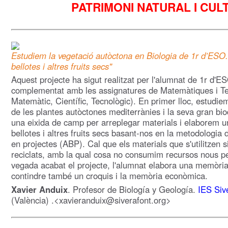
PATRIMONI NATURAL I CUL
Estudiem la vegetació autòctona en Biologia de 1r d’ES
bellotes i altres fruits secs"
Aquest projecte ha sigut realitzat per l'alumnat de 1r d'E
complementat amb les assignatures de Matemàtiques i Te
Matemàtic, Científic, Tecnològic). En primer lloc, estud
de les plantes autòctones mediterrànies i la seva gran bio
una eixida de camp per arreplegar materials i elaborem 
bellotes i altres fruits secs basant-nos en la metodologia 
en projectes (ABP). Cal que els materials que s'utilitzen s
reciclats, amb la qual cosa no consumim recursos nous pe
vegada acabat el projecte, l'alumnat elabora una memòria
contindre també un croquis i la memòria econòmica.
Xavier Anduix
. Profesor de Biología y Geología.
IES Siv
(València) .<xavieranduix@siverafont.org>