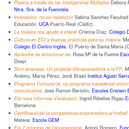
Poesía a través de las Inteligencias Múltiples
Débora 
Ntra. Sra. de la Fuencisla
Innovación, no es repetición
Sabina Sanchez Facultad 
Educación.
UCA
Puerto Real (Cádiz)
La música nos ayuda a crecer
Cristina Díaz.
Colegio D
Cultura en ECI y buenas prácticas para su mejora
. Ma
Colegio El Centro Inglés
. El Puerto de Santa María
Aprendre és emocionar-se
. Rosa Mª de la Fuente.
Esc
Despí
Som empresa. Un projecte d'emprenedoria a la FP
. M
Arderiu, Marta Pérez, Jordi Brasó
Institut Agustí Serr
Programa Comunic'at, un programa transversal entor
comunicativa
. Jose Ramon Bertolin.
Escoles Creixen 
Els nous informes d'avaluació
. Ingrid Ribelles Rigau.
E
Barcelona
Certificació de la competència emprenedora al treball
Mateos.
Escola GEM
Els 7 principis de l'aprenentatge
. Antoni Romero.
Fun