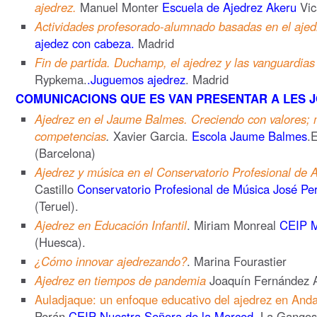
ajedrez.
Manuel Monter
Escuela de Ajedrez Akeru
Vic
Actividades profesorado-alumnado basadas en el ajed
ajedez con cabeza.
Madrid
Fin de partida. Duchamp, el ajedrez y las vanguardias
Rypkema.
.Juguemos ajedrez
. Madrid
COMUNICACIONS QUE ES VAN PRESENTAR A LES J
Ajedrez en el Jaume Balmes. Creciendo con valores;
competencias
.
Xavier Garcia.
Escola Jaume Balmes
.
(Barcelona)
Ajedrez y música en el Conservatorio Profesional de A
Castillo
Conservatorio Profesional de Música José Per
(Teruel).
Ajedrez en Educación Infantil
. Miriam Monreal
CEIP M
(Huesca).
¿Cómo innovar ajedrezando?
. Marina Fourastier
Ajedrez en tiempos de pandemia
Joaquín Fernández A
Auladjaque: un enfoque educativo del ajedrez en Anda
Perán
CEIP Nuestra Señora de la Merced.
La Gangosa