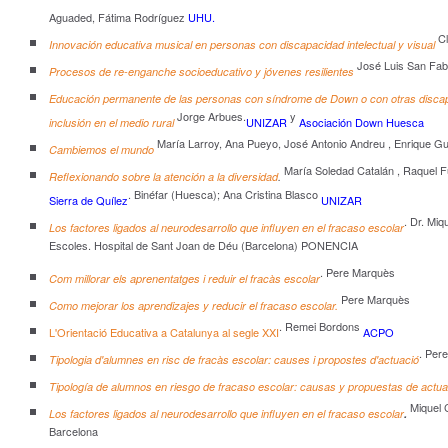
Aguaded, Fátima Rodríguez
UHU.
Cl
Innovación educativa musical en personas con discapacidad intelectual y visual
José Luis San Fa
Procesos de re-enganche socioeducativo y jóvenes resilientes
Educación permanente de las personas con síndrome de Down o con otras discapa
Jorge Arbues.
y
UNIZAR
Asociación Down Huesca
inclusión en el medio rural
María Larroy, Ana Pueyo, José Antonio Andreu , Enrique Gu
Cambiemos el mundo
María Soledad Catalán , Raquel F
Reflexionando sobre la atención a la diversidad
.
. Binéfar (Huesca); Ana Cristina Blasco
Sierra de Quílez
UNIZAR
. Dr. Mi
Los factores ligados al neurodesarrollo que influyen en el fracaso escolar
Escoles. Hospital de Sant Joan de Déu (Barcelona) PONENCIA
. Pere Marquès
Com millorar els aprenentatges i reduir el fracàs escolar
Pere Marquès
Como mejorar los aprendizajes y reducir el fracaso escolar.
. Remei Bordons
L'Orientació Educativa a Catalunya al segle XXI
ACPO
. Per
Tipologia d'alumnes en risc de fracàs escolar: causes i propostes d'actuació
Tipología de alumnos en riesgo de fracaso escolar: causas y propuestas de actua
Miquel 
Los factores ligados al neurodesarrollo que influyen en el fracaso escolar
.
Barcelona