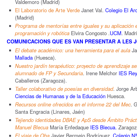
Valdemoro (Madrid)
El Laboratorio de Arte Verde
Janet Val.
Colegio El Ar
(Madrid)
Programa de mentorías entre iguales y su aplicación e
programación y robótica
Elvira Congosto .
UCM
. Madr
COMUNICACIONS QUE ES VAN PRESENTAR A LES J
El debate académico: una herramienta para el aula
Ja
Mallada
(Huesca).
Nuestro jardín terapéutico: proyecto de aprendizaje ser
alumnado de FP y Secundaria
. Irene Melchor
IES Rey
Caballeros (Zaragoza).
Taller colaborativo de poesías en diversidad
. Jorge A
Ciencias de Humanas y de la Educación
Huesca.
Recursos online ofrecidos en el informe 22 del Mec
. 
Santa Engracia (Linares, Jaén)
Tejiendo identidades DBAE y ApS desde Ámbito Prácti
Manuel Blecua
María Enfedaque
IES Blecua.
Zaragoz
El viaje de Oha.
Javier Bermejo Rodríguez.
Colegio Nª