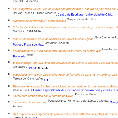
Fac.CC. Educación
Las infografías, un recurso de apoyo complementario al estudio en personas con d
Bolívar, Teresa-G. Sibón-Macarro
Centro de Escritura - Universidad de Cádiz
.
Gaspar Gonzalez Rus
Sistemas de comunicación puictográficos
8 Técnicas al alcance de todos para evitar el fracaso escolar y mejorar los aprend
Marquès. PONENCIA
Alicia Clemente R
Innovando hacia el éxito: actuaciones inclusivas y tecnológicas
Crevillent (Alacant)
Párroco Francisco Mas
.
José Tomás 
Formación para el éxito académico, personal y laboral en el siglo XXI
.Elche
Rodoreda
El aprendizaje - servicio: una Transformación del contexto escolar: del la Universi
González .
UCLM.
Albacete
ecesidades formativas para profesorado de Primaria de alumnos extranjeros para 
Teresa del Olmo Ibañez.
UA
Recursos de acompañamiento emocional del alumnado en los centros educativos: 
Villaescusa Gil.
Unidad Especializada de Orientación de convivencia y conducta de
. Francisco Menor
Libros para estudiantes con síndrome de Down
. Pepa Martínez Femenia , Joan López Cánovas.
La ventana de los talentos
Colegi
Alicante
Una experiencia de aprendizaje para introducir la meditación en la etapa de infantil
Torres Luque.
UJA