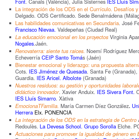
Font
. Canals (València), Julia Sisternes
IES Lluís Sim
La integración de los ODS en el Currículo. Desafíos y
Delgado. ODS Certificado. Sede Benalmádena (Mála
Las habilidades comunicativas en Secundaria
. José F
Francisco Nievaa.
Valdepeñas (Ciudad Real)
La educación emocional en los proyectos
Virginia Apar
Nogales
.Jaén.
Renovaterra: siente tus raices.
Noemí Rodríguez Merca
Echeverría
CEIP Santo Tomá
s (Jaén)
Bienestar emocional y liderazgo: una propuesta altern
Cots.
IES Jiménez de Quesada
. Santa Fe (Granada),
Guardia.
IES Aricel. Albolote
(Granada)
Nuestros residuos: su gestión y oportunidades labora
didáctico innovador
. Xavier Anduix.
IES Sivera Font.
C
IES Lluís Simarro
. Xàtiva
EmocionaTFamilia.
María Carmen Díez González
.
Un
Herrera
Elx. PONENCIA
La integración de los ODS en la estrategia de Centro
Redoulès.
La Devesa School. Grupo Sorolla
Elche. 
Actuaciones para promover la igualdad de género en 