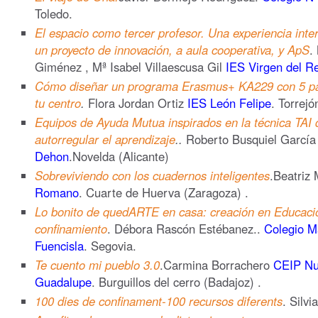
Toledo.
El espacio como tercer profesor. Una experiencia inte
un proyecto de innovación, a aula cooperativa, y ApS
.
Giménez , Mª Isabel Villaescusa Gil
IES Virgen del R
Cómo diseñar un programa Erasmus+ KA229 con 5 país
tu centro
.
Flora Jordan Ortiz
IES León Felipe
. Torrej
Equipos de Ayuda Mutua inspirados en la técnica TAI 
autorregular el aprendizaje
..
Roberto Busquiel Garcí
Dehon
.Novelda (Alicante)
Sobreviviendo con los cuadernos inteligentes
.Beatriz 
Romano
. Cuarte de Huerva (Zaragoza) .
Lo bonito de quedARTE en casa: creación en Educación
confinamiento
. Débora Rascón Estébanez..
Colegio Ma
Fuencisla
. Segovia.
Te cuento mi pueblo 3.0
.Carmina Borrachero
CEIP Nu
Guadalupe
. Burguillos del cerro (Badajoz) .
100 dies de confinament-100 recursos diferents
. Silvi